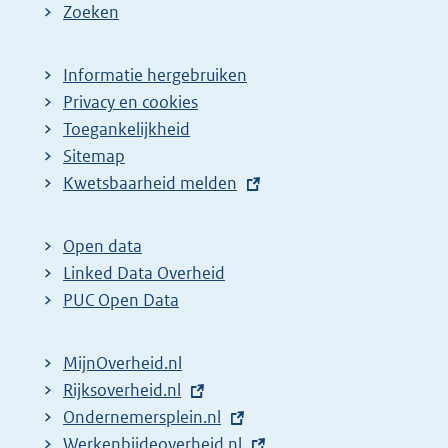
Zoeken
Informatie hergebruiken
Privacy en cookies
Toegankelijkheid
Sitemap
E
Kwetsbaarheid melden
x
t
Open data
e
Linked Data Overheid
r
PUC Open Data
n
e
MijnOverheid.nl
l
E
Rijksoverheid.nl
i
x
E
Ondernemersplein.nl
n
t
x
E
Werkenbijdeoverheid.nl