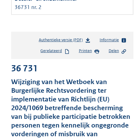
36731 nr. 2
Authentieke versie (PDF)
b
Informatie
e
Gerelateerd
Printen
Delen
s
t
36 731
a
n
d
Wijziging van het Wetboek van
s
Burgerlijke Rechtsvordering ter
g
implementatie van Richtlijn (EU)
r
o
2024/1069 betreffende bescherming
o
van bij publieke participatie betrokken
t
personen tegen kennelijk ongegronde
t
e
vorderingen of misbruik van
: