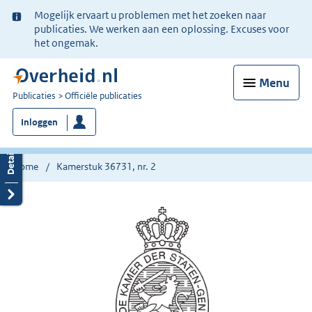
Ter
Mogelijk ervaart u problemen met het zoeken naar
informatie:
publicaties. We werken aan een oplossing. Excuses voor
het ongemak.
Menu
U
Publicaties
Officiële publicaties
bent
Inloggen
nu
hier:
Home
Kamerstuk 36731, nr. 2