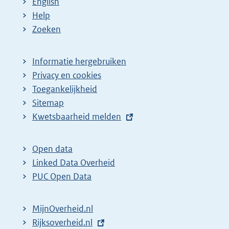
English
Help
Zoeken
Informatie hergebruiken
Privacy en cookies
Toegankelijkheid
Sitemap
E
Kwetsbaarheid melden
x
t
Open data
e
Linked Data Overheid
r
PUC Open Data
n
e
MijnOverheid.nl
l
E
Rijksoverheid.nl
i