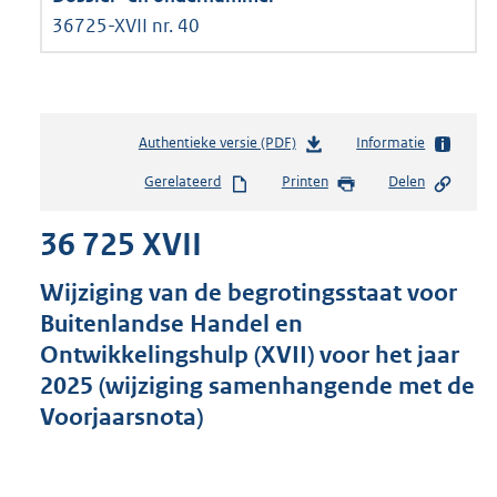
36725-XVII nr. 40
Authentieke versie (PDF)
b
Informatie
e
Gerelateerd
Printen
Delen
s
t
36 725 XVII
a
n
d
Wijziging van de begrotingsstaat voor
s
Buitenlandse Handel en
g
Ontwikkelingshulp (XVII) voor het jaar
r
o
2025 (wijziging samenhangende met de
o
Voorjaarsnota)
t
t
e
: