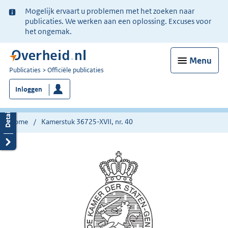
Ter
Mogelijk ervaart u problemen met het zoeken naar
informatie:
publicaties. We werken aan een oplossing. Excuses voor
het ongemak.
Menu
U
Publicaties
Officiële publicaties
bent
Inloggen
nu
hier:
Home
Kamerstuk 36725-XVII, nr. 40