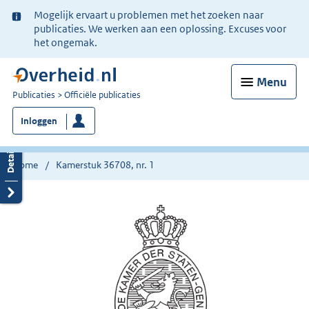
Ter
Mogelijk ervaart u problemen met het zoeken naar
informatie:
publicaties. We werken aan een oplossing. Excuses voor
het ongemak.
Menu
U
Publicaties
Officiële publicaties
bent
Inloggen
nu
hier:
Home
Kamerstuk 36708, nr. 1