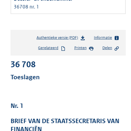
36708 nr. 1
Authentieke versie (PDF)
b
Informatie
e
Gerelateerd
Printen
Delen
s
t
36 708
a
n
d
Toeslagen
s
g
r
o
Nr. 1
o
t
t
BRIEF VAN DE STAATSSECRETARIS VAN
e
FINANCIËN
: