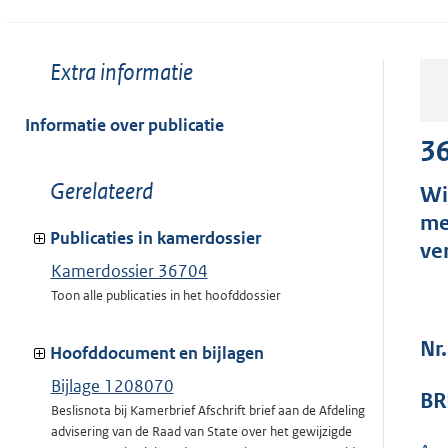
Toon
Extra informatie
meer
van:
Informatie over publicatie
3
Toon
Gerelateerd
Wi
meer
me
van:
Publicaties in kamerdossier
ve
Kamerdossier 36704
Toon alle publicaties in het hoofddossier
Nr.
Hoofddocument en bijlagen
Bijlage 1208070
BR
Beslisnota bij Kamerbrief Afschrift brief aan de Afdeling
advisering van de Raad van State over het gewijzigde