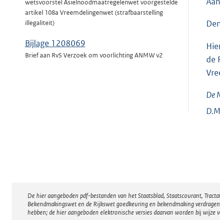
Aan
wetsvoorstel Asielnoodmaatregelenwet voorgestelde
artikel 108a Vreemdelingenwet (strafbaarstelling
Den
illegaliteit)
Bijlage 1208069
Hie
Brief aan RvS Verzoek om voorlichting ANMW v2
de 
Vre
De M
D.M
De hier aangeboden pdf-bestanden van het Staatsblad, Staatscourant, Tract
Disclaimer
Bekendmakingswet en de Rijkswet goedkeuring en bekendmaking verdragen voor
hebben; de hier aangeboden elektronische versies daarvan worden bij wijze 