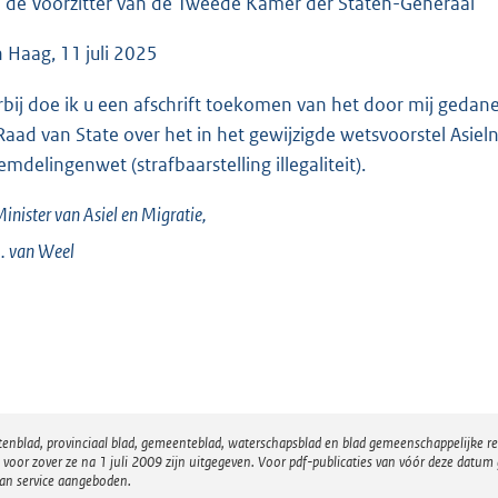
 de Voorzitter van de Tweede Kamer der Staten-Generaal
e
:
 Haag, 11 juli 2025
3
rbij doe ik u een afschrift toekomen van het door mij gedan
6
Raad van State over het in het gewijzigde wetsvoorstel Asi
K
emdelingenwet (strafbaarstelling illegaliteit).
b
inister van Asiel en Migratie,
. van
Weel
atenblad, provinciaal blad, gemeenteblad, waterschapsblad en blad gemeenschappelijke 
 zover ze na 1 juli 2009 zijn uitgegeven. Voor pdf-publicaties van vóór deze datum g
van service aangeboden.