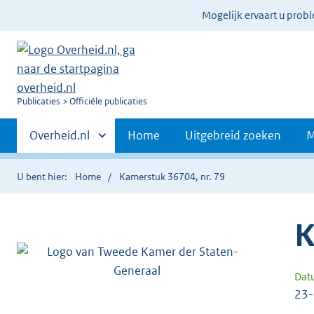
Ter
Mogelijk ervaart u prob
informatie:
U
Publicaties
Officiële publicaties
bent
Primaire
nu
Andere
Overheid.nl
Home
Uitgebreid zoeken
M
hier:
sites
navigatie
binnen
U bent hier:
Home
Kamerstuk 36704, nr. 79
K
Dat
23