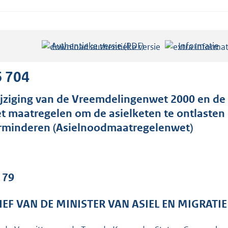
Authentieke versie (PDF)
b
Informatie
e
s
6 704
t
jziging van de Vreemdelingenwet 2000 en de
a
t maatregelen om de asielketen te ontlasten 
n
rminderen (Asielnoodmaatregelenwet)
d
s
g
r
 79
o
o
IEF VAN DE MINISTER VAN ASIEL EN MIGRATIE
t
t