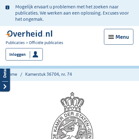
Ter
Mogelijk ervaart u problemen met het zoeken naar
informatie:
publicaties. We werken aan een oplossing. Excuses voor
het ongemak.
Menu
U
Publicaties
Officiële publicaties
bent
Inloggen
nu
hier:
Home
Kamerstuk 36704, nr. 74