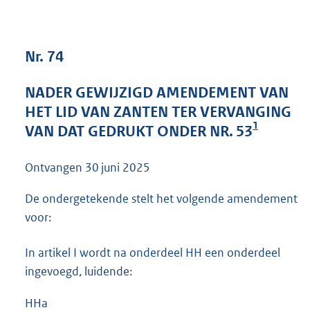
4
0
K
Nr. 74
b
NADER GEWIJZIGD AMENDEMENT VAN
HET LID VAN ZANTEN TER VERVANGING
1
VAN DAT GEDRUKT ONDER NR. 53
Ontvangen
30 juni 2025
De ondergetekende stelt het volgende amendement
voor:
In artikel I wordt na onderdeel HH een onderdeel
ingevoegd, luidende:
HHa