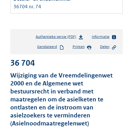
36704 nr. 74
Authentieke versie (PDF)
b
Informatie
e
Gerelateerd
Printen
Delen
s
t
36 704
a
n
d
Wijziging van de Vreemdelingenwet
s
2000 en de Algemene wet
g
bestuursrecht in verband met
r
o
maatregelen om de asielketen te
o
ontlasten en de instroom van
t
asielzoekers te verminderen
t
e
(Asielnoodmaatregelenwet)
: