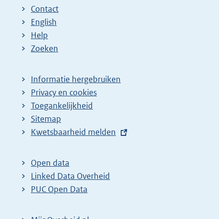
Contact
English
Help
Zoeken
Informatie hergebruiken
Privacy en cookies
Toegankelijkheid
Sitemap
E
Kwetsbaarheid melden
x
t
Open data
e
Linked Data Overheid
r
PUC Open Data
n
e