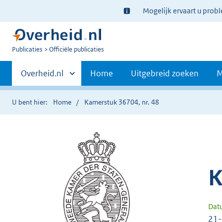
Ter
Mogelijk ervaart u prob
informatie:
U
Publicaties
Officiële publicaties
bent
Primaire
nu
Andere
Overheid.nl
Home
Uitgebreid zoeken
M
hier:
sites
navigatie
binnen
U bent hier:
Home
Kamerstuk 36704, nr. 48
K
Dat
21