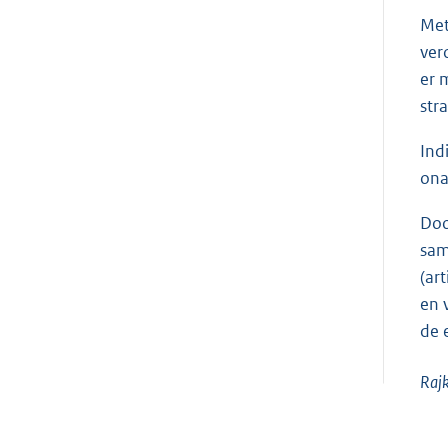
Met
ver
er 
stra
Ind
ona
Doo
sam
(ar
en 
de 
Raj