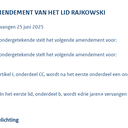
o
o
ENDEMENT VAN HET LID RAJKOWSKI
t
t
tvangen
25 juni 2025
e
:
ondergetekende stelt het volgende amendement voor:
3
ondergetekende stelt het volgende amendement voor:
8
K
b
artikel I, onderdeel CC, wordt na het eerste onderdeel een o
In het eerste lid, onderdeel b, wordt «drie jaren» vervangen
lichting