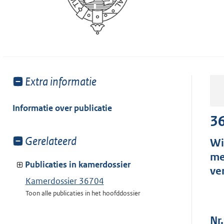
Toon
Extra informatie
meer
van:
Informatie over publicatie
3
Toon
Gerelateerd
Wi
meer
me
van:
Publicaties in kamerdossier
ve
Kamerdossier 36704
Toon alle publicaties in het hoofddossier
Nr.