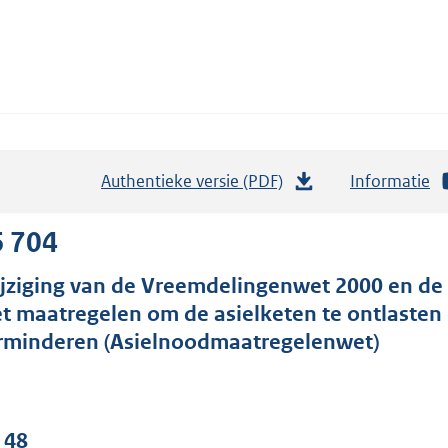
Authentieke versie (PDF)
b
Informatie
e
s
6 704
t
jziging van de Vreemdelingenwet 2000 en de
a
t maatregelen om de asielketen te ontlasten 
n
rminderen (Asielnoodmaatregelenwet)
d
s
g
r
 48