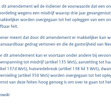
 dit amendement wil de indiener de voorwaarde dat een on
oordeling wegens een misdrijf waarop drie jaar gevangenisstr
makkelijker worden overgegaan tot het opleggen van een on
fbaar feit.
iener meent dat door dit amendement er makkelijker kan 
anvaardbaar gedrag vertonen en die de gastvrijheid van Ne
r dit amendement kan er voortaan onder andere bij veroor
enspanning tot misdrijf (artikel 135 WvS), aanzetting tot haa
tikel 137d WvS), huisvredebreuk (artikel 138 lid 3 WvS), dwa
vernieling (artikel 350 WvS) worden overgegaan tot het opl
ernst van deze feiten hoog genoeg is om over te gaan tot h
kowski