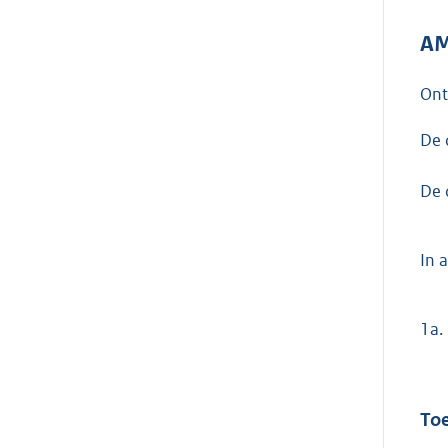
AM
On
De 
De 
In 
1a.
Toe