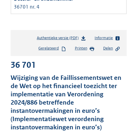
36701 nr. 4
Authentieke versie (PDF)
b
Informatie
e
Gerelateerd
Printen
Delen
s
t
36 701
a
n
d
Wijziging van de Faillissementswet en
s
de Wet op het financieel toezicht ter
g
implementatie van Verordening
r
o
2024/886 betreffende
o
instantovermakingen in euro’s
t
(Implementatiewet verordening
t
e
instantovermakingen in euro’s)
: