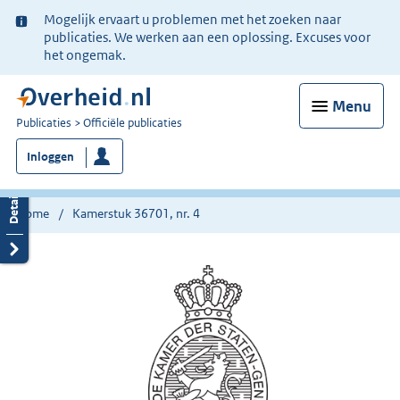
Ter
Mogelijk ervaart u problemen met het zoeken naar
informatie:
publicaties. We werken aan een oplossing. Excuses voor
het ongemak.
Menu
U
Publicaties
Officiële publicaties
bent
Inloggen
nu
hier:
Home
Kamerstuk 36701, nr. 4