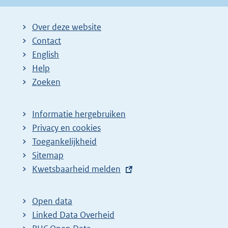
Over deze website
Contact
English
Help
Zoeken
Informatie hergebruiken
Privacy en cookies
Toegankelijkheid
Sitemap
E
Kwetsbaarheid melden
x
t
Open data
e
Linked Data Overheid
r