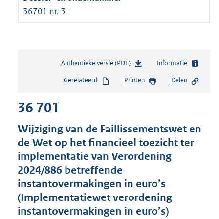
36701 nr. 3
Authentieke versie (PDF)
b
Informatie
e
Gerelateerd
Printen
Delen
s
t
36 701
a
n
d
Wijziging van de Faillissementswet en
s
de Wet op het financieel toezicht ter
g
implementatie van Verordening
r
o
2024/886 betreffende
o
instantovermakingen in euro’s
t
(Implementatiewet verordening
t
e
instantovermakingen in euro’s)
: