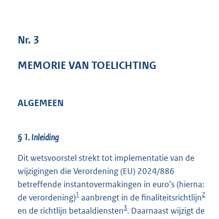
9
0
K
Nr. 3
b
MEMORIE VAN TOELICHTING
ALGEMEEN
§ 1. Inleiding
Dit wetsvoorstel strekt tot implementatie van de
wijzigingen die Verordening (EU) 2024/886
betreffende instantovermakingen in euro’s (hierna:
1
2
de verordening)
aanbrengt in de finaliteitsrichtlijn
3
en de richtlijn betaaldiensten
. Daarnaast wijzigt de