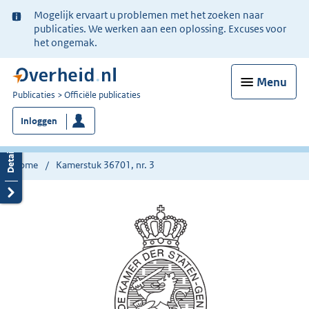
Ter
Mogelijk ervaart u problemen met het zoeken naar
informatie:
publicaties. We werken aan een oplossing. Excuses voor
het ongemak.
Menu
U
Publicaties
Officiële publicaties
bent
Inloggen
nu
hier:
Home
Kamerstuk 36701, nr. 3