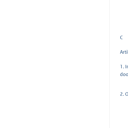
C
Art
1.
I
doo
2.
O