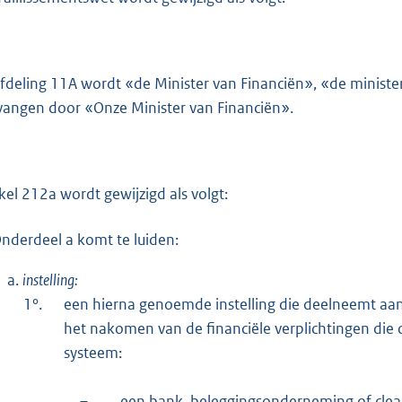
afdeling 11A wordt «de Minister van Financiën», «de ministe
vangen door «Onze Minister van Financiën».
ikel 212a wordt gewijzigd als volgt:
nderdeel a komt te luiden:
a.
instelling:
1°.
een hierna genoemde instelling die deelneemt aa
het nakomen van de financiële verplichtingen die
systeem:
–
een bank, beleggingsonderneming of cleari