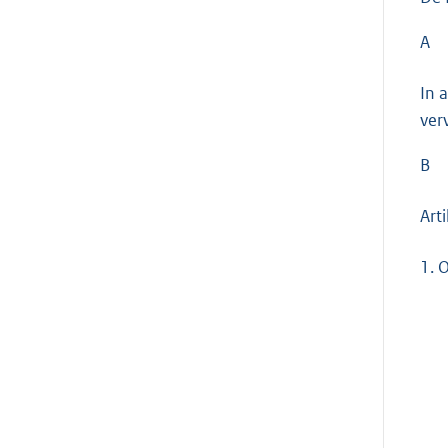
A
In 
ver
B
Art
1.
O