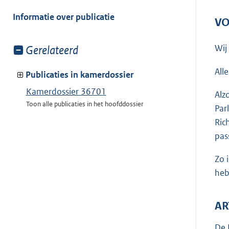
meer
van:
Informatie over publicatie
VO
Wij
Toon
Gerelateerd
meer
All
van:
Publicaties in kamerdossier
Kamerdossier 36701
Alz
Toon alle publicaties in het hoofddossier
Par
Ric
pas
Zo 
heb
AR
De 