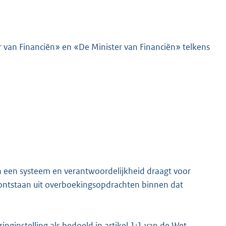
r van Financiën» en «De Minister van Financiën» telkens
n een systeem en verantwoordelijkheid draagt voor
 ontstaan uit overboekingsopdrachten binnen dat
nginstelling als bedoeld in artikel 1:1 van de Wet