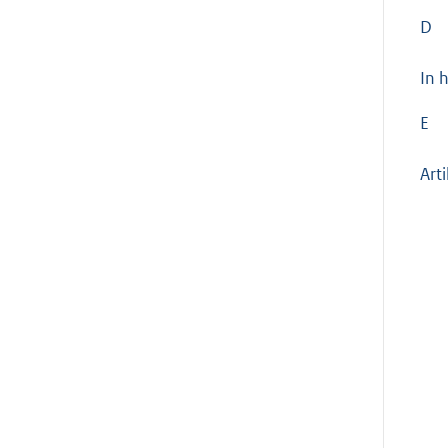
D
In 
E
Art