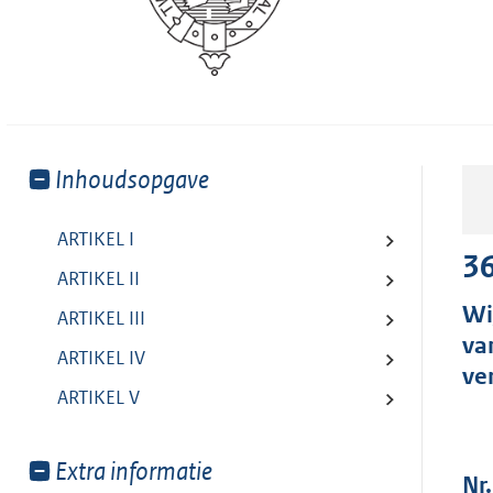
Toon
Inhoudsopgave
meer
van:
ARTIKEL I
3
ARTIKEL II
Wi
ARTIKEL III
va
ARTIKEL IV
ve
ARTIKEL V
Toon
Extra informatie
Nr.