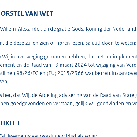
o
o
ORSTEL VAN WET
t
t
 Willem-Alexander, bij de gratie Gods, Koning der Nederlande
e
:
en, die deze zullen zien of horen lezen, saluut! doen te weten:
4
o Wij in overweging genomen hebben, dat het ter implemen
6
lement en de Raad van 13 maart 2024 tot wijziging van Ver
K
htlijnen 98/26/EG en (EU) 2015/2366 wat betreft instant
ove
b
sen;
is het, dat Wij, de Afdeling advisering van de Raad van Sta
ben goedgevonden en verstaan, gelijk Wij goedvinden en ver
TIKEL I
Faillissementswet wordt gewijzigd als volgt: