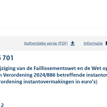
Authentieke versie (PDF)
b
Informatie
e
s
6 701
t
jziging van de Faillissementswet en de Wet op
a
n Verordening 2024/886 betreffende instanto
n
rordening instantovermakingen in euro’s)
d
s
g
r
 2