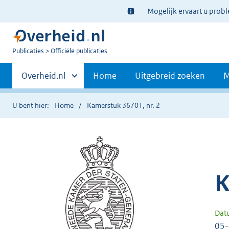
Ter
Mogelijk ervaart u prob
informatie:
U
Publicaties
Officiële publicaties
bent
Primaire
nu
Andere
Overheid.nl
Home
Uitgebreid zoeken
M
hier:
sites
navigatie
binnen
U bent hier:
Home
Kamerstuk 36701, nr. 2
K
Dat
05-