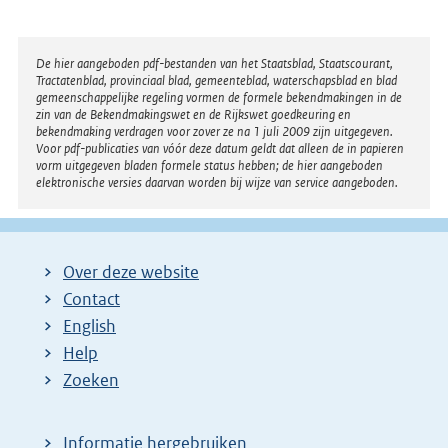
Disclaimer
De hier aangeboden pdf-bestanden van het Staatsblad, Staatscourant,
Tractatenblad, provinciaal blad, gemeenteblad, waterschapsblad en blad
gemeenschappelijke regeling vormen de formele bekendmakingen in de
zin van de Bekendmakingswet en de Rijkswet goedkeuring en
bekendmaking verdragen voor zover ze na 1 juli 2009 zijn uitgegeven.
Voor pdf-publicaties van vóór deze datum geldt dat alleen de in papieren
vorm uitgegeven bladen formele status hebben; de hier aangeboden
elektronische versies daarvan worden bij wijze van service aangeboden.
Over deze website
Contact
English
Help
Zoeken
Informatie hergebruiken