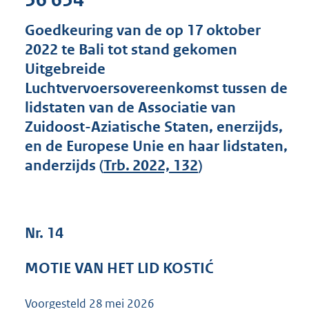
3
7
Goedkeuring van de op 17 oktober
K
2022 te Bali tot stand gekomen
b
Uitgebreide
Luchtvervoersovereenkomst tussen de
lidstaten van de Associatie van
Zuidoost-Aziatische Staten, enerzijds,
en de Europese Unie en haar lidstaten,
anderzijds (
Trb. 2022, 132
)
Nr. 14
MOTIE VAN HET LID KOSTIĆ
Voorgesteld
28 mei 2026