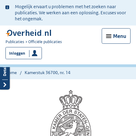
Ter
Mogelijk ervaart u problemen met het zoeken naar
informatie:
publicaties. We werken aan een oplossing. Excuses voor
het ongemak.
Menu
U
Publicaties
Officiële publicaties
bent
Inloggen
nu
hier:
Home
Kamerstuk 36700, nr. 14