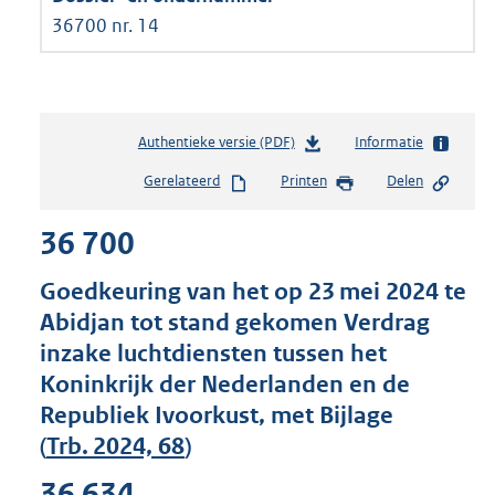
36700 nr. 14
Authentieke versie (PDF)
b
Informatie
e
Gerelateerd
Printen
Delen
s
t
36 700
a
n
d
Goedkeuring van het op 23 mei 2024 te
s
Abidjan tot stand gekomen Verdrag
g
inzake luchtdiensten tussen het
r
o
Koninkrijk der Nederlanden en de
o
Republiek Ivoorkust, met Bijlage
t
(
Trb. 2024, 68
)
t
e
36 634
: