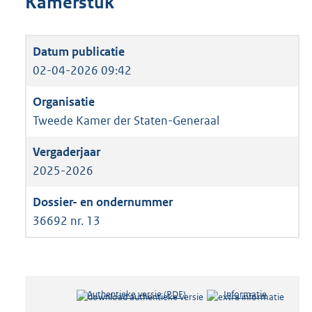
Kamerstuk
02-04-2026 09:42
Tweede Kamer der Staten-Generaal
2025-2026
36692 nr. 13
Authentieke versie (PDF)
b
Informatie
e