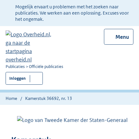
Ter
Mogelijk ervaart u problemen met het zoeken naar
informatie:
publicaties. We werken aan een oplossing. Excuses voor
het ongemak.
Menu
U
Publicaties
Officiële publicaties
bent
Inloggen
nu
hier:
Home
Kamerstuk 36692, nr. 13