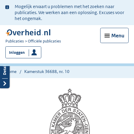
Ter
Mogelijk ervaart u problemen met het zoeken naar
informatie:
publicaties. We werken aan een oplossing. Excuses voor
het ongemak.
Menu
U
Publicaties
Officiële publicaties
bent
Inloggen
nu
hier:
Home
Kamerstuk 36688, nr. 10