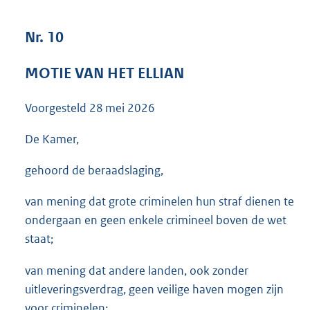
3
6
Nr. 10
K
b
MOTIE VAN HET ELLIAN
Voorgesteld
28 mei 2026
De Kamer,
gehoord de beraadslaging,
van mening dat grote criminelen hun straf dienen te
ondergaan en geen enkele crimineel boven de wet
staat;
van mening dat andere landen, ook zonder
uitleveringsverdrag, geen veilige haven mogen zijn
voor criminelen;