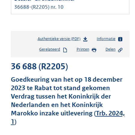
36688-(R2205) nr. 10
Authentieke versie (PDF)
b
Informatie
e
Gerelateerd
Printen
Delen
s
t
36 688 (R2205)
a
n
d
Goedkeuring van het op 18 december
s
2023 te Rabat tot stand gekomen
g
Verdrag tussen het Koninkrijk der
r
o
Nederlanden en het Koninkrijk
o
Marokko inzake uitlevering (
Trb. 2024,
t
1
)
t
e
: