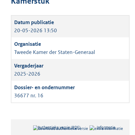
Kamerstuk
20-05-2026 13:50
Tweede Kamer der Staten-Generaal
2025-2026
36677 nr. 16
Authentieke versie (PDF)
b
Informatie
e