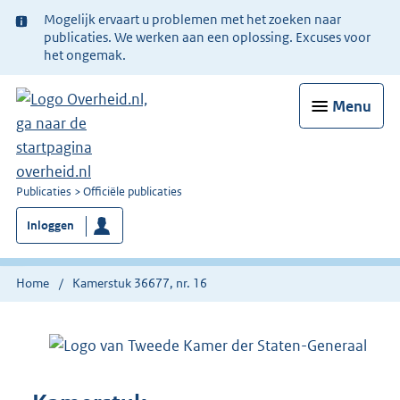
Ter
Mogelijk ervaart u problemen met het zoeken naar
informatie:
publicaties. We werken aan een oplossing. Excuses voor
het ongemak.
Menu
U
Publicaties
Officiële publicaties
bent
Inloggen
nu
hier:
Home
Kamerstuk 36677, nr. 16