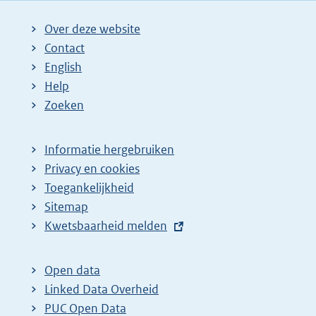
Over deze website
Contact
English
Help
Zoeken
Informatie hergebruiken
Privacy en cookies
Toegankelijkheid
Sitemap
E
Kwetsbaarheid melden
x
t
Open data
e
Linked Data Overheid
r
PUC Open Data