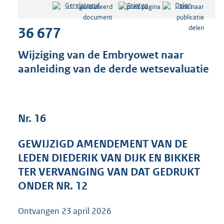
Gerelateerd
Printen
Delen
s
t
36 677
a
n
d
Wijziging van de Embryowet naar
s
aanleiding van de derde wetsevaluatie
g
r
o
o
t
Nr. 16
t
e
GEWIJZIGD AMENDEMENT VAN DE
:
3
LEDEN DIEDERIK VAN DIJK EN BIKKER
8
TER VERVANGING VAN DAT GEDRUKT
K
ONDER NR. 12
b
Ontvangen
23 april 2026