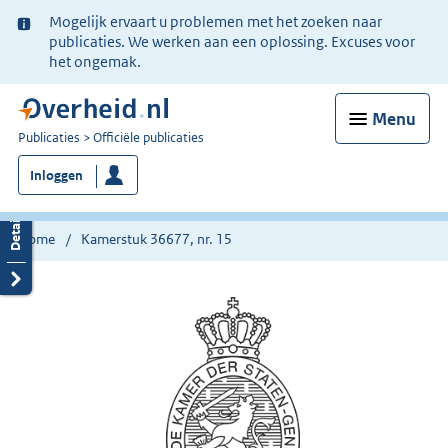
Ter
Mogelijk ervaart u problemen met het zoeken naar
informatie:
publicaties. We werken aan een oplossing. Excuses voor
het ongemak.
Menu
U
Publicaties
Officiële publicaties
bent
Inloggen
nu
hier:
Home
Kamerstuk 36677, nr. 15