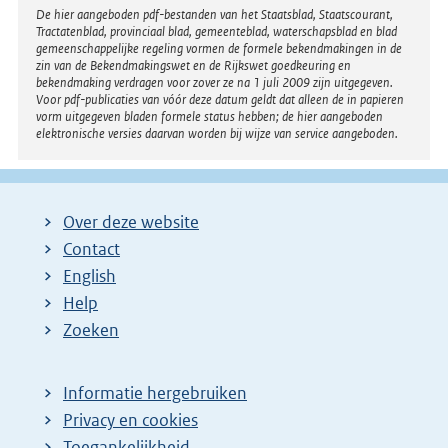
Disclaimer
De hier aangeboden pdf-bestanden van het Staatsblad, Staatscourant,
Tractatenblad, provinciaal blad, gemeenteblad, waterschapsblad en blad
gemeenschappelijke regeling vormen de formele bekendmakingen in de
zin van de Bekendmakingswet en de Rijkswet goedkeuring en
bekendmaking verdragen voor zover ze na 1 juli 2009 zijn uitgegeven.
Voor pdf-publicaties van vóór deze datum geldt dat alleen de in papieren
vorm uitgegeven bladen formele status hebben; de hier aangeboden
elektronische versies daarvan worden bij wijze van service aangeboden.
Over deze website
Contact
English
Help
Zoeken
Informatie hergebruiken
Privacy en cookies
Toegankelijkheid