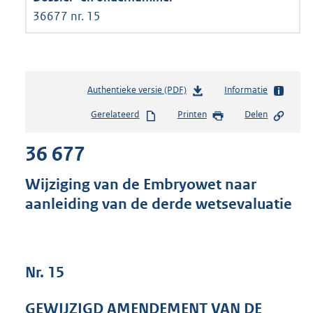
36677 nr. 15
Authentieke versie (PDF)
b
Informatie
e
Gerelateerd
Printen
Delen
s
t
36 677
a
n
d
Wijziging van de Embryowet naar
s
aanleiding van de derde wetsevaluatie
g
r
o
o
t
Nr. 15
t
e
GEWIJZIGD AMENDEMENT VAN DE
: