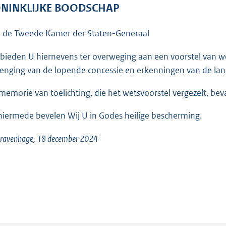
o
NINKLIJKE BOODSCHAP
o
t
 de Tweede Kamer der Staten-Generaal
t
e
 bieden U hiernevens ter overweging aan een voorstel van 
:
lenging van de lopende concessie en erkenningen van de lan
3
memorie van toelichting, die het wetsvoorstel vergezelt, be
6
K
hiermede bevelen Wij U in Godes heilige bescherming.
b
Gravenhage, 18 december 2024