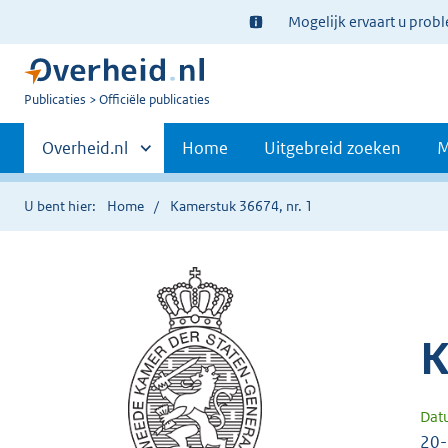
Ter
Mogelijk ervaart u prob
informatie:
U
Publicaties
Officiële publicaties
bent
Primaire
nu
Andere
Overheid.nl
Home
Uitgebreid zoeken
M
hier:
sites
navigatie
binnen
U bent hier:
Home
Kamerstuk 36674, nr. 1
K
Dat
20-