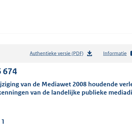
Authentieke versie (PDF)
b
Informatie
e
s
6 674
t
jziging van de Mediawet 2008 houdende verl
a
kenningen van de landelijke publieke mediadi
n
d
s
g
 1
r