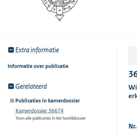
Toon
Extra informatie
meer
van:
Informatie over publicatie
3
Toon
Gerelateerd
Wi
meer
er
van:
Publicaties in kamerdossier
Kamerdossier 36674
Toon alle publicaties in het hoofddossier
Nr.