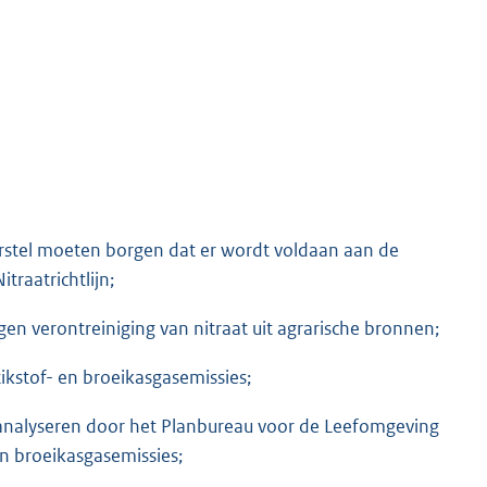
rstel moeten borgen dat er wordt voldaan aan de
raatrichtlijn;
en verontreiniging van nitraat uit agrarische bronnen;
kstof- en broeikasgasemissies;
 analyseren door het Planbureau voor de Leefomgeving
en broeikasgasemissies;