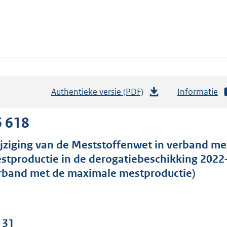
Authentieke versie (PDF)
b
Informatie
e
s
6 618
t
jziging van de Meststoffenwet in verband m
a
stproductie in de derogatiebeschikking 2022
n
rband met de maximale mestproductie)
d
s
g
r
 31