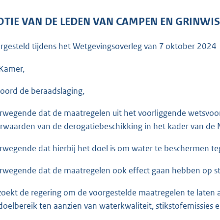
o
o
TIE VAN DE LEDEN VAN CAMPEN EN GRINWIS
t
t
rgesteld tijdens het Wetgevingsoverleg van
7 oktober 2024
e
:
Kamer,
3
oord de beraadslaging,
7
K
rwegende dat de maatregelen uit het voorliggende wetsvoo
b
rwaarden van de derogatiebeschikking in het kader van de Nit
rwegende dat hierbij het doel is om water te beschermen teg
rwegende dat de maatregelen ook effect gaan hebben op sti
zoekt de regering om de voorgestelde maatregelen te laten
doelbereik ten aanzien van waterkwaliteit, stikstofemissies 