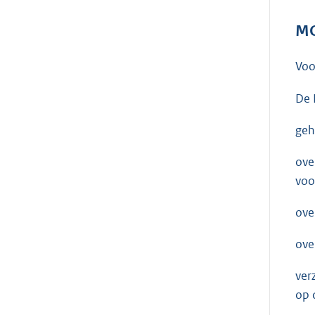
MO
Voo
De 
geh
ove
voo
ove
ove
ver
op 