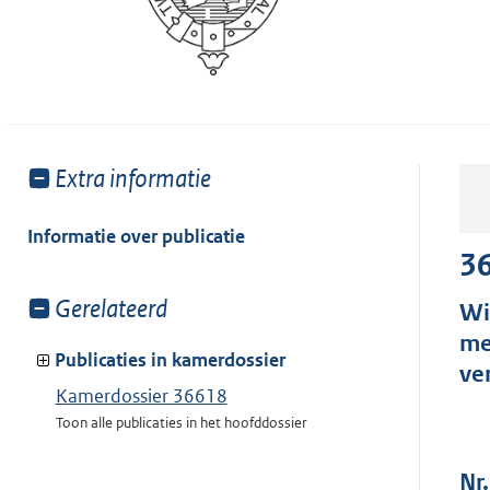
Toon
Extra informatie
meer
van:
Informatie over publicatie
3
Toon
Gerelateerd
Wi
meer
me
van:
Publicaties in kamerdossier
ve
Kamerdossier 36618
Toon alle publicaties in het hoofddossier
Nr.