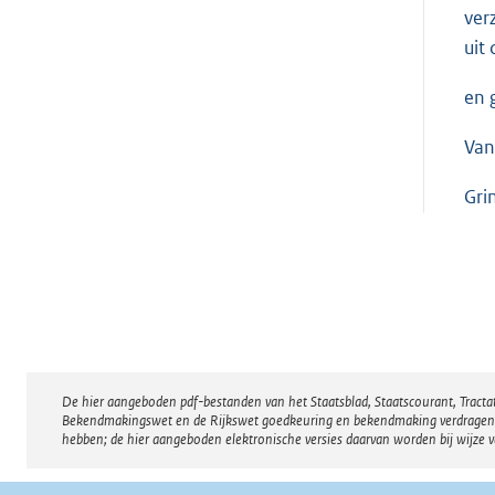
ver
uit
en 
Va
Gri
De hier aangeboden pdf-bestanden van het Staatsblad, Staatscourant, Tract
Disclaimer
Bekendmakingswet en de Rijkswet goedkeuring en bekendmaking verdragen voor
hebben; de hier aangeboden elektronische versies daarvan worden bij wijze 