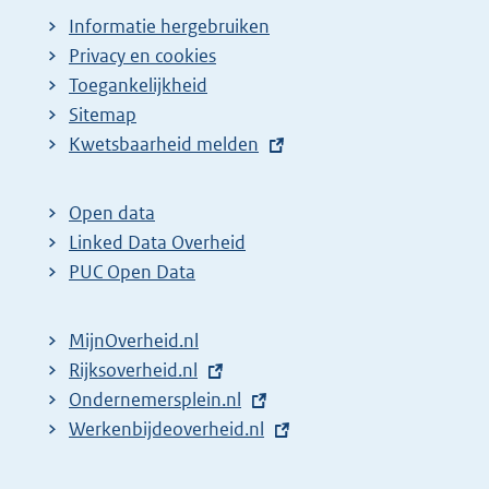
Informatie hergebruiken
Privacy en cookies
Toegankelijkheid
Sitemap
E
Kwetsbaarheid melden
x
t
Open data
e
Linked Data Overheid
r
PUC Open Data
n
e
MijnOverheid.nl
l
E
Rijksoverheid.nl
i
x
E
Ondernemersplein.nl
n
t
x
E
Werkenbijdeoverheid.nl
k
e
t
x
:
r
e
t