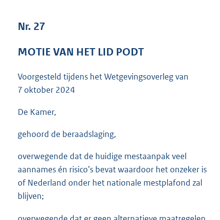
3
7
Nr. 27
K
b
MOTIE VAN HET LID PODT
Voorgesteld tijdens het Wetgevingsoverleg van
7 oktober 2024
De Kamer,
gehoord de beraadslaging,
overwegende dat de huidige mestaanpak veel
aannames én risico’s bevat waardoor het onzeker is
of Nederland onder het nationale mestplafond zal
blijven;
overwegende dat er geen alternatieve maatregelen