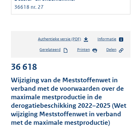
36618 nr. 27
Authentieke versie (PDF)
b
Informatie
e
Gerelateerd
Printen
Delen
s
t
36 618
a
n
d
Wijziging van de Meststoffenwet in
s
verband met de voorwaarden over de
g
maximale mestproductie in de
r
o
derogatiebeschikking 2022–2025 (Wet
o
wijziging Meststoffenwet in verband
t
met de maximale mestproductie)
t
e
: