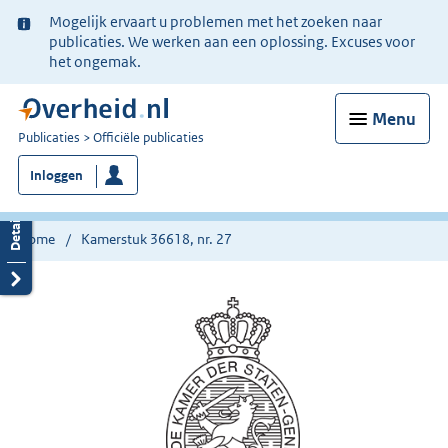
Ter
Mogelijk ervaart u problemen met het zoeken naar
informatie:
publicaties. We werken aan een oplossing. Excuses voor
het ongemak.
Menu
U
Publicaties
Officiële publicaties
bent
Inloggen
nu
hier:
Home
Kamerstuk 36618, nr. 27