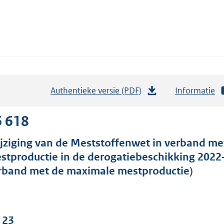
Authentieke versie (PDF)
b
Informatie
e
s
6 618
t
jziging van de Meststoffenwet in verband m
a
stproductie in de derogatiebeschikking 2022
n
rband met de maximale mestproductie)
d
s
g
r
 23