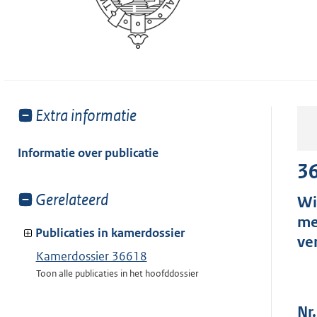
Toon
Extra informatie
meer
van:
Informatie over publicatie
3
Toon
Gerelateerd
Wi
meer
me
van:
Publicaties in kamerdossier
ve
Kamerdossier 36618
Toon alle publicaties in het hoofddossier
Nr.