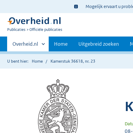
Ter
Mogelijk ervaart u prob
informatie:
U
Publicaties
Officiële publicaties
bent
Primaire
nu
Andere
Overheid.nl
Home
Uitgebreid zoeken
M
hier:
sites
navigatie
binnen
U bent hier:
Home
Kamerstuk 36618, nr. 23
K
Dat
08-