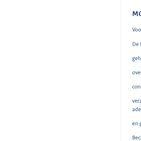
MO
Voo
De 
geh
ove
con
ver
ade
en 
Bec