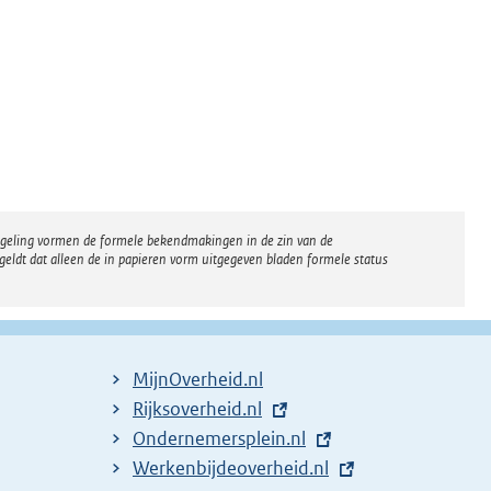
regeling vormen de formele bekendmakingen in de zin van de
eldt dat alleen de in papieren vorm uitgegeven bladen formele status
MijnOverheid.nl
E
Rijksoverheid.nl
x
E
Ondernemersplein.nl
t
x
E
Werkenbijdeoverheid.nl