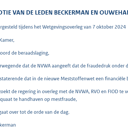
o
o
TIE VAN DE LEDEN BECKERMAN EN OUWEHA
t
t
rgesteld tijdens het Wetgevingsoverleg van
7 oktober 2024
e
:
Kamer,
3
oord de beraadslaging,
7
K
rwegende dat de NVWA aangeeft dat de fraudedruk onder d
b
staterende dat in de nieuwe Meststoffenwet een financiële b
zoekt de regering in overleg met de NVWA, RVO en FIOD te 
quaat te handhaven op mestfraude,
gaat over tot de orde van de dag.
kerman