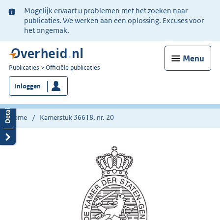
Ter
Mogelijk ervaart u problemen met het zoeken naar
informatie:
publicaties. We werken aan een oplossing. Excuses voor
het ongemak.
Menu
U
Publicaties
Officiële publicaties
bent
Inloggen
nu
hier:
Home
Kamerstuk 36618, nr. 20