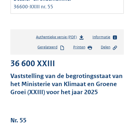
36600-XXIII nr. 55
Authentieke versie (PDF)
b
Informatie
e
Gerelateerd
Printen
Delen
s
t
36 600 XXIII
a
n
d
Vaststelling van de begrotingsstaat van
s
het Ministerie van Klimaat en Groene
g
Groei (XXIII) voor het jaar 2025
r
o
o
t
t
Nr. 55
e
: