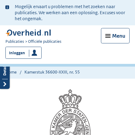
Ter
Mogelijk ervaart u problemen met het zoeken naar
informatie:
publicaties. We werken aan een oplossing. Excuses voor
het ongemak.
Menu
U
Publicaties
Officiële publicaties
bent
Inloggen
nu
hier:
Home
Kamerstuk 36600-XXIII, nr. 55