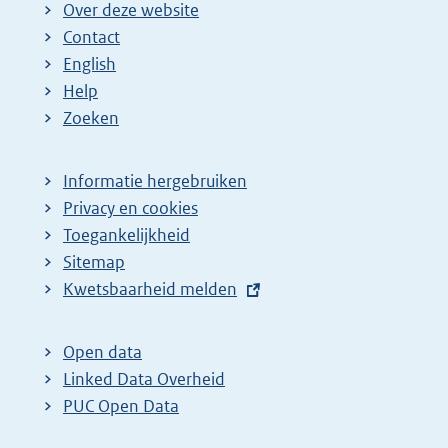
Over deze website
Contact
English
Help
Zoeken
Informatie hergebruiken
Privacy en cookies
Toegankelijkheid
Sitemap
E
Kwetsbaarheid melden
x
t
Open data
e
Linked Data Overheid
r
PUC Open Data
n