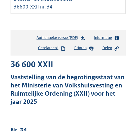
36600-XXII nr. 34
Authentieke versie (PDF)
b
Informatie
e
Gerelateerd
Printen
Delen
s
t
36 600 XXII
a
n
d
Vaststelling van de begrotingsstaat van
s
het Ministerie van Volkshuisvesting en
g
Ruimtelijke Ordening (XXII) voor het
r
o
jaar 2025
o
t
t
e
Nr. 34
: