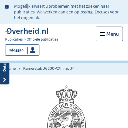
Ter
Mogelijk ervaart u problemen met het zoeken naar
informatie:
publicaties. We werken aan een oplossing. Excuses voor
het ongemak.
Menu
U
Publicaties
Officiële publicaties
bent
Inloggen
nu
hier:
Home
Kamerstuk 36600-XXII, nr. 34