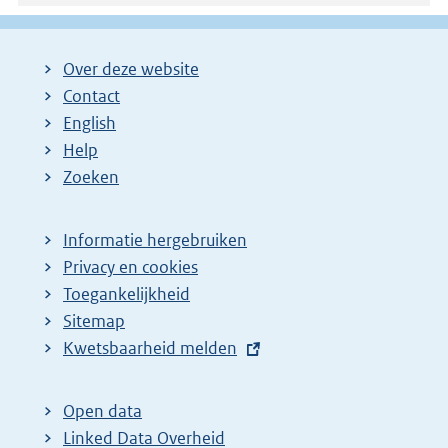
Over deze website
Contact
English
Help
Zoeken
Informatie hergebruiken
Privacy en cookies
Toegankelijkheid
Sitemap
E
Kwetsbaarheid melden
x
t
Open data
e
Linked Data Overheid