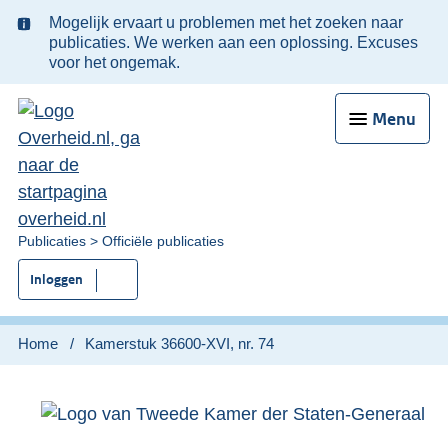
Ter
Mogelijk ervaart u problemen met het zoeken naar
informatie:
publicaties. We werken aan een oplossing. Excuses
voor het ongemak.
Menu
U
Publicaties
Officiële publicaties
bent
Inloggen
nu
hier:
Home
Kamerstuk 36600-XVI, nr. 74