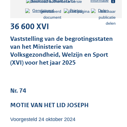
Authentieke versie (PDF)
b
Informatie
e
Gerelateerd
Printen
Delen
s
t
36 600 XVI
a
n
d
Vaststelling van de begrotingsstaten
s
van het Ministerie van
g
Volksgezondheid, Welzijn en Sport
r
o
(XVI) voor het jaar 2025
o
t
t
e
Nr. 74
:
3
6
MOTIE VAN HET LID JOSEPH
K
b
Voorgesteld
24 oktober 2024