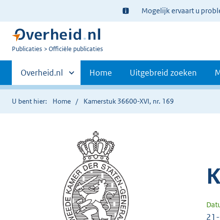
Ter
Mogelijk ervaart u prob
informatie:
U
Publicaties
Officiële publicaties
bent
Primaire
nu
Andere
Overheid.nl
Home
Uitgebreid zoeken
M
hier:
sites
navigatie
binnen
U bent hier:
Home
Kamerstuk 36600-XVI, nr. 169
K
Dat
21-