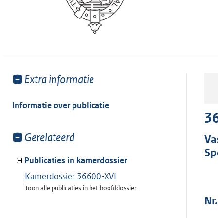
Toon
Extra informatie
meer
van:
Informatie over publicatie
36
Toon
Gerelateerd
Va
meer
Sp
van:
Publicaties in kamerdossier
Kamerdossier 36600-XVI
Toon alle publicaties in het hoofddossier
Nr