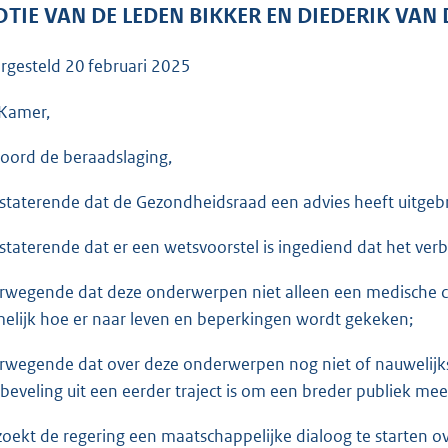
o
TIE VAN DE LEDEN BIKKER EN DIEDERIK VAN 
o
t
rgesteld
20 februari 2025
t
e
Kamer,
:
oord de beraadslaging,
3
6
staterende dat de Gezondheidsraad een advies heeft uitgeb
K
b
staterende dat er een wetsvoorstel is ingediend dat het ve
rwegende dat deze onderwerpen niet alleen een medische
elijk hoe er naar leven en beperkingen wordt gekeken;
rwegende dat over deze onderwerpen nog niet of nauwelijks
beveling uit een eerder traject is om een breder publiek me
zoekt de regering een maatschappelijke dialoog te starten 