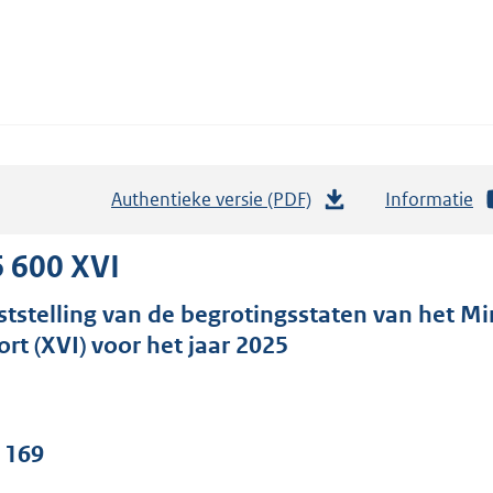
Authentieke versie (PDF)
b
Informatie
e
s
 600 XVI
t
ststelling van de begrotingsstaten van het Mi
a
ort (XVI) voor het jaar 2025
n
d
s
g
. 169
r