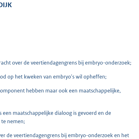
DIJK
racht over de veertiendagengrens bij embryo-onderzoek;
rbod op het kweken van embryo's wil opheffen;
 component hebben maar ook een maatschappelijke,
 een maatschappelijke dialoog is gevoerd en de
e te nemen;
over de veertiendagengrens bij embryo-onderzoek en het