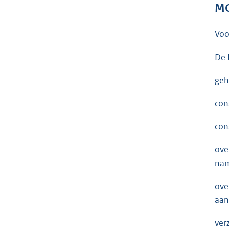
MO
Voo
De 
geh
con
con
ove
nam
ove
aan
ver