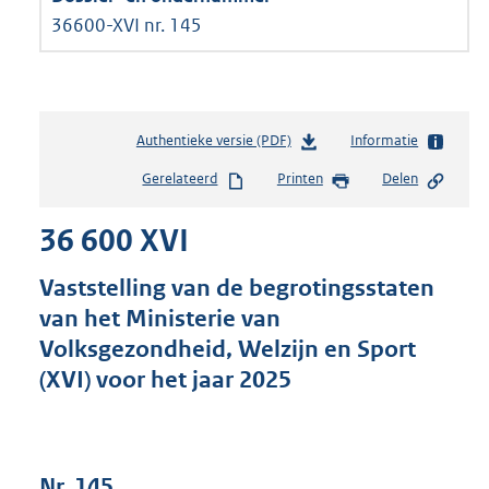
36600-XVI nr. 145
Authentieke versie (PDF)
b
Informatie
e
Gerelateerd
Printen
Delen
s
t
36 600 XVI
a
n
d
Vaststelling van de begrotingsstaten
s
van het Ministerie van
g
Volksgezondheid, Welzijn en Sport
r
o
(XVI) voor het jaar 2025
o
t
t
e
Nr. 145
: