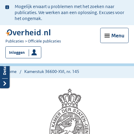
Ter
Mogelijk ervaart u problemen met het zoeken naar
informatie:
publicaties. We werken aan een oplossing. Excuses voor
het ongemak.
Menu
U
Publicaties
Officiële publicaties
bent
Inloggen
nu
hier:
Home
Kamerstuk 36600-XVI, nr. 145