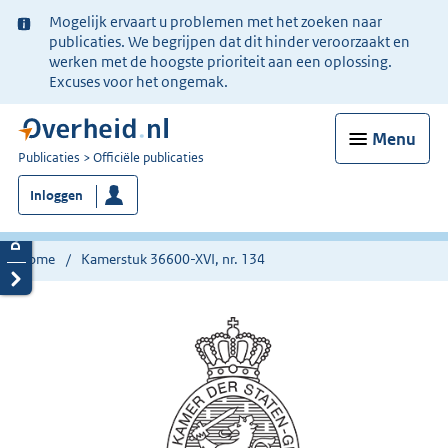
Ter
Mogelijk ervaart u problemen met het zoeken naar
informatie:
publicaties. We begrijpen dat dit hinder veroorzaakt en
werken met de hoogste prioriteit aan een oplossing.
Excuses voor het ongemak.
Menu
U
Publicaties
Officiële publicaties
bent
Inloggen
nu
hier:
Home
Kamerstuk 36600-XVI, nr. 134