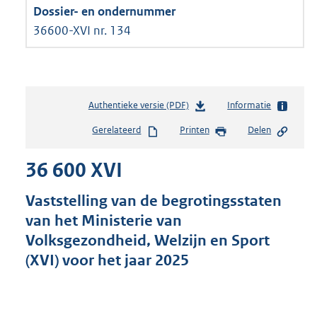
36600-XVI nr. 134
Authentieke versie (PDF)
b
Informatie
e
Gerelateerd
Printen
Delen
s
t
36 600 XVI
a
n
d
Vaststelling van de begrotingsstaten
s
van het Ministerie van
g
Volksgezondheid, Welzijn en Sport
r
o
(XVI) voor het jaar 2025
o
t
t
e