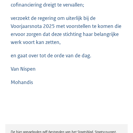
cofinanciering dreigt te vervallen;
verzoekt de regering om uiterlijk bij de
Voorjaarsnota 2025 met voorstellen te komen die
ervoor zorgen dat deze stichting haar belangrijke
werk voort kan zetten,
en gaat over tot de orde van de dag.
Van Nispen
Mohandis
Disclaimer
De hier aangeboden pdf-bestanden van het Staatsblad, Staatscourant,