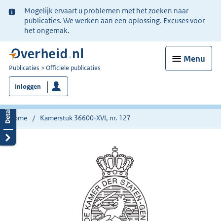
Ter
Mogelijk ervaart u problemen met het zoeken naar
informatie:
publicaties. We werken aan een oplossing. Excuses voor
het ongemak.
Menu
U
Publicaties
Officiële publicaties
bent
Inloggen
nu
hier:
Home
Kamerstuk 36600-XVI, nr. 127