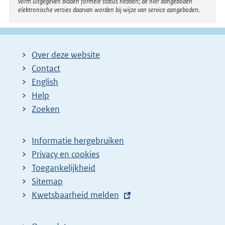
vorm uitgegeven bladen formele status hebben; de hier aangeboden
elektronische versies daarvan worden bij wijze van service aangeboden.
Over deze website
Contact
English
Help
Zoeken
Informatie hergebruiken
Privacy en cookies
Toegankelijkheid
Sitemap
E
Kwetsbaarheid melden
x
t