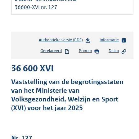
36600-XVI nr. 127
Authentieke versie (PDF)
b
Informatie
e
Gerelateerd
Printen
Delen
s
t
36 600 XVI
a
n
d
Vaststelling van de begrotingsstaten
s
van het Ministerie van
g
Volksgezondheid, Welzijn en Sport
r
o
(XVI) voor het jaar 2025
o
t
t
e
Nr. 127
: