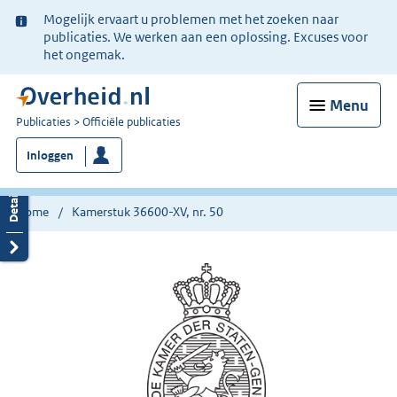
Ter
Mogelijk ervaart u problemen met het zoeken naar
informatie:
publicaties. We werken aan een oplossing. Excuses voor
het ongemak.
Menu
U
Publicaties
Officiële publicaties
bent
Inloggen
nu
hier:
Home
Kamerstuk 36600-XV, nr. 50