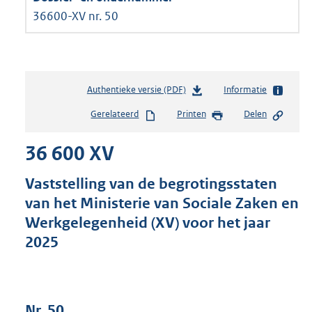
36600-XV nr. 50
Authentieke versie (PDF)
b
Informatie
e
Gerelateerd
Printen
Delen
s
t
36 600 XV
a
n
d
Vaststelling van de begrotingsstaten
s
van het Ministerie van Sociale Zaken en
g
Werkgelegenheid (XV) voor het jaar
r
o
2025
o
t
t
e
Nr. 50
: