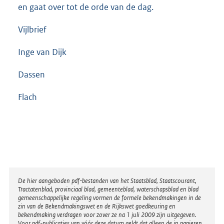
en gaat over tot de orde van de dag.
Vijlbrief
Inge van Dijk
Dassen
Flach
Disclaimer
De hier aangeboden pdf-bestanden van het Staatsblad, Staatscourant,
Tractatenblad, provinciaal blad, gemeenteblad, waterschapsblad en blad
gemeenschappelijke regeling vormen de formele bekendmakingen in de
zin van de Bekendmakingswet en de Rijkswet goedkeuring en
bekendmaking verdragen voor zover ze na 1 juli 2009 zijn uitgegeven.
Voor pdf-publicaties van vóór deze datum geldt dat alleen de in papieren