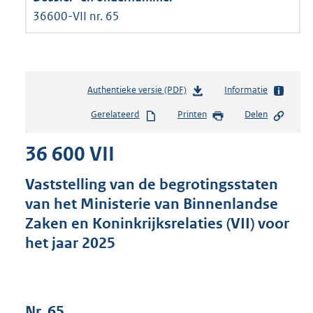
36600-VII nr. 65
Authentieke versie (PDF)
b
Informatie
e
Gerelateerd
Printen
Delen
s
t
36 600 VII
a
n
d
Vaststelling van de begrotingsstaten
s
van het Ministerie van Binnenlandse
g
Zaken en Koninkrijksrelaties (VII) voor
r
o
het jaar 2025
o
t
t
e
Nr. 65
: