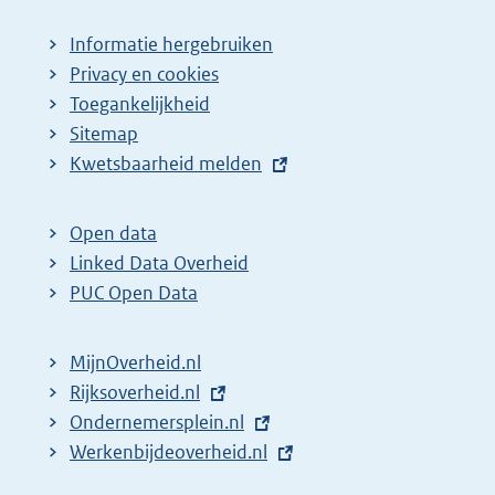
Informatie hergebruiken
Privacy en cookies
Toegankelijkheid
Sitemap
E
Kwetsbaarheid melden
x
t
Open data
e
Linked Data Overheid
r
PUC Open Data
n
e
MijnOverheid.nl
l
E
Rijksoverheid.nl
i
x
E
Ondernemersplein.nl
n
t
x
E
Werkenbijdeoverheid.nl
k
e
t
x
: