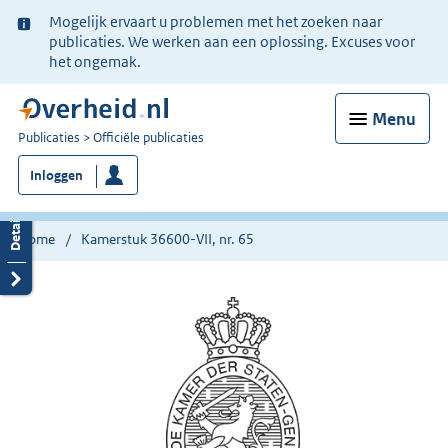
Ter
Mogelijk ervaart u problemen met het zoeken naar
informatie:
publicaties. We werken aan een oplossing. Excuses voor
het ongemak.
Menu
U
Publicaties
Officiële publicaties
bent
Inloggen
nu
hier:
Home
Kamerstuk 36600-VII, nr. 65