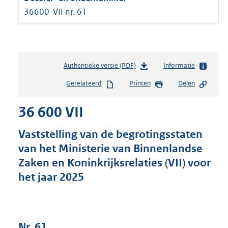
36600-VII nr. 61
Authentieke versie (PDF)
b
Informatie
e
Gerelateerd
Printen
Delen
s
t
36 600 VII
a
n
d
Vaststelling van de begrotingsstaten
s
van het Ministerie van Binnenlandse
g
Zaken en Koninkrijksrelaties (VII) voor
r
o
het jaar 2025
o
t
t
e
Nr. 61
: