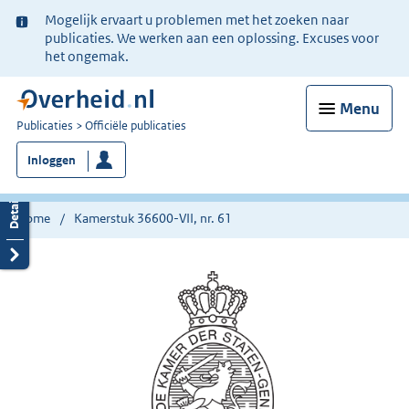
Ter
Mogelijk ervaart u problemen met het zoeken naar
informatie:
publicaties. We werken aan een oplossing. Excuses voor
het ongemak.
Menu
U
Publicaties
Officiële publicaties
bent
Inloggen
nu
hier:
Home
Kamerstuk 36600-VII, nr. 61