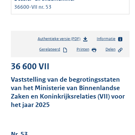
36600-VII nr. 53
Authentieke versie (PDF)
b
Informatie
e
Gerelateerd
Printen
Delen
s
t
36 600 VII
a
n
d
Vaststelling van de begrotingsstaten
s
van het Ministerie van Binnenlandse
g
Zaken en Koninkrijksrelaties (VII) voor
r
o
het jaar 2025
o
t
t
e
Nr. 53
: