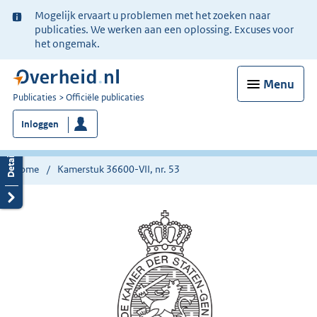
Ter
Mogelijk ervaart u problemen met het zoeken naar
informatie:
publicaties. We werken aan een oplossing. Excuses voor
het ongemak.
Menu
U
Publicaties
Officiële publicaties
bent
Inloggen
nu
hier:
Home
Kamerstuk 36600-VII, nr. 53