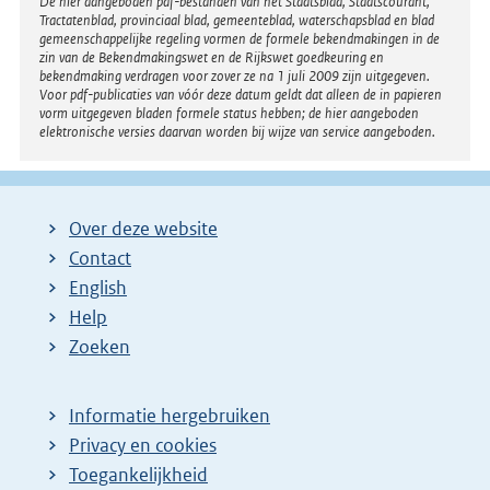
Disclaimer
De hier aangeboden pdf-bestanden van het Staatsblad, Staatscourant,
Tractatenblad, provinciaal blad, gemeenteblad, waterschapsblad en blad
gemeenschappelijke regeling vormen de formele bekendmakingen in de
zin van de Bekendmakingswet en de Rijkswet goedkeuring en
bekendmaking verdragen voor zover ze na 1 juli 2009 zijn uitgegeven.
Voor pdf-publicaties van vóór deze datum geldt dat alleen de in papieren
vorm uitgegeven bladen formele status hebben; de hier aangeboden
elektronische versies daarvan worden bij wijze van service aangeboden.
Over deze website
Contact
English
Help
Zoeken
Informatie hergebruiken
Privacy en cookies
Toegankelijkheid