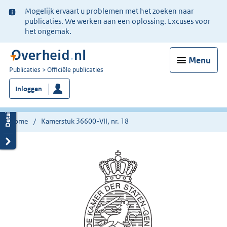
Ter
Mogelijk ervaart u problemen met het zoeken naar
informatie:
publicaties. We werken aan een oplossing. Excuses voor
het ongemak.
Menu
U
Publicaties
Officiële publicaties
bent
Inloggen
nu
hier:
Home
Kamerstuk 36600-VII, nr. 18