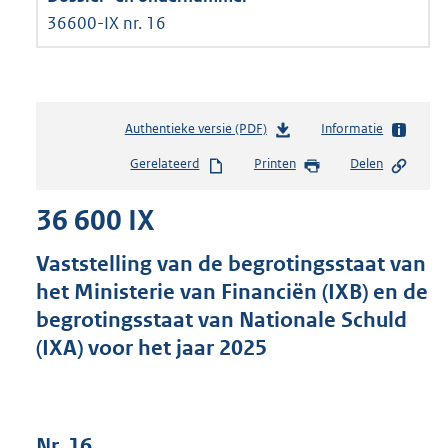
36600-IX nr. 16
Authentieke versie (PDF)
b
Informatie
e
Gerelateerd
Printen
Delen
s
t
36 600 IX
a
n
d
Vaststelling van de begrotingsstaat van
s
het Ministerie van Financiën (IXB) en de
g
begrotingsstaat van Nationale Schuld
r
o
(IXA) voor het jaar 2025
o
t
t
e
Nr. 16
: