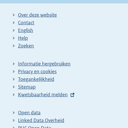
Over deze website
Contact
English
Help
Zoeken
Informatie hergebruiken
Privacy en cookies
Toegankelijkheid
Sitemap
E
Kwetsbaarheid melden
x
t
Open data
e
Linked Data Overheid
r
PUC Open Data