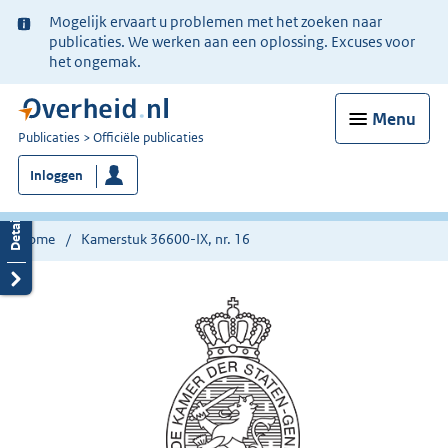
Ter
Mogelijk ervaart u problemen met het zoeken naar
informatie:
publicaties. We werken aan een oplossing. Excuses voor
het ongemak.
Menu
U
Publicaties
Officiële publicaties
bent
Inloggen
nu
hier:
Home
Kamerstuk 36600-IX, nr. 16