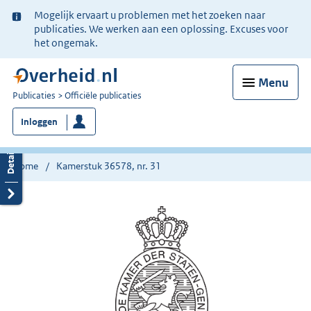
Ter
Mogelijk ervaart u problemen met het zoeken naar
informatie:
publicaties. We werken aan een oplossing. Excuses voor
het ongemak.
Menu
U
Publicaties
Officiële publicaties
bent
Inloggen
nu
hier:
Home
Kamerstuk 36578, nr. 31