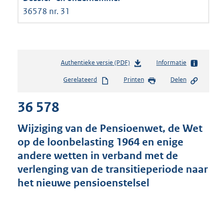
36578 nr. 31
Authentieke versie (PDF)
b
Informatie
e
Gerelateerd
Printen
Delen
s
t
36 578
a
n
d
Wijziging van de Pensioenwet, de Wet
s
op de loonbelasting 1964 en enige
g
andere wetten in verband met de
r
o
verlenging van de transitieperiode naar
o
het nieuwe pensioenstelsel
t
t
e
: