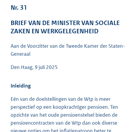
7
Nr. 31
4
K
BRIEF VAN DE MINISTER VAN SOCIALE
b
ZAKEN EN WERKGELEGENHEID
Aan de Voorzitter van de Tweede Kamer der Staten-
Generaal
Den Haag, 9 juli 2025
Inleiding
Eén van de doelstellingen van de Wtp is meer
perspectief op een koopkrachtiger pensioen. Ten
opzichte van het oude pensioenstelsel bieden de
pensioencontracten van de Wtp dan ook diverse
nieuwe opties om het inflatiepatroon beter te