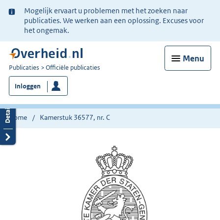
Ter
Mogelijk ervaart u problemen met het zoeken naar
informatie:
publicaties. We werken aan een oplossing. Excuses voor
het ongemak.
Menu
U
Publicaties
Officiële publicaties
bent
Inloggen
nu
hier:
Home
Kamerstuk 36577, nr. C