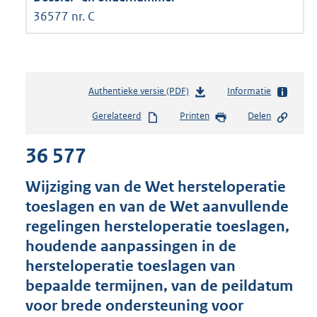
36577 nr. C
Authentieke versie (PDF)
b
Informatie
e
Gerelateerd
Printen
Delen
s
t
36 577
a
n
d
Wijziging van de Wet hersteloperatie
s
toeslagen en van de Wet aanvullende
g
regelingen hersteloperatie toeslagen,
r
o
houdende aanpassingen in de
o
hersteloperatie toeslagen van
t
bepaalde termijnen, van de peildatum
t
e
voor brede ondersteuning voor
: