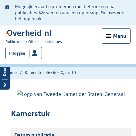
Ter
Mogelijk ervaart u problemen met het zoeken naar
informatie:
publicaties. We werken aan een oplossing. Excuses voor
het ongemak.
Menu
U
Publicaties
Officiële publicaties
bent
Inloggen
nu
hier:
Home
Kamerstuk 36560-IX, nr. 10
Kamerstuk