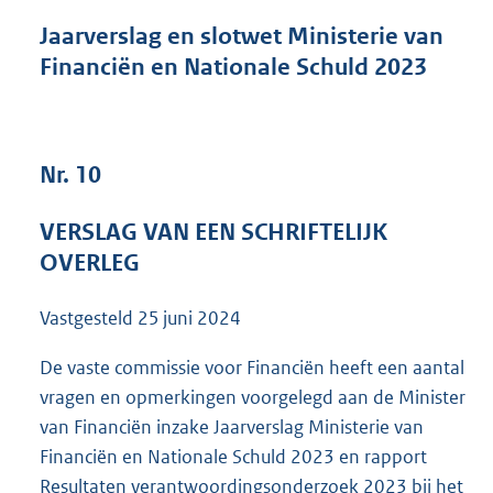
n
d
Jaarverslag en slotwet Ministerie van
s
Financiën en Nationale Schuld 2023
g
r
o
o
t
Nr. 10
t
e
VERSLAG VAN EEN SCHRIFTELIJK
:
5
OVERLEG
1
K
Vastgesteld
25 juni 2024
b
De vaste commissie voor Financiën heeft een aantal
vragen en opmerkingen voorgelegd aan de Minister
van Financiën inzake Jaarverslag Ministerie van
Financiën en Nationale Schuld 2023 en rapport
Resultaten verantwoordingsonderzoek 2023 bij het