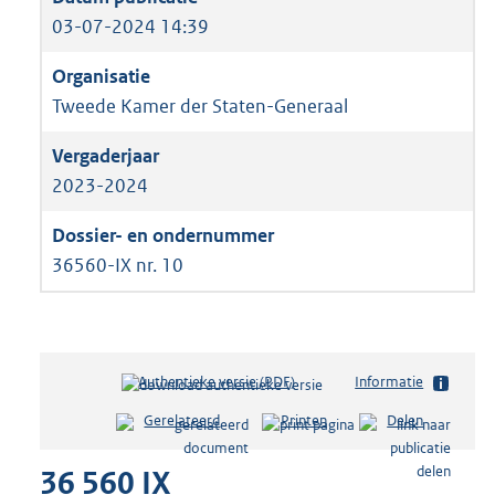
03-07-2024 14:39
Tweede Kamer der Staten-Generaal
2023-2024
36560-IX nr. 10
Authentieke versie (PDF)
b
Informatie
e
Gerelateerd
Printen
Delen
s
t
36 560 IX
a