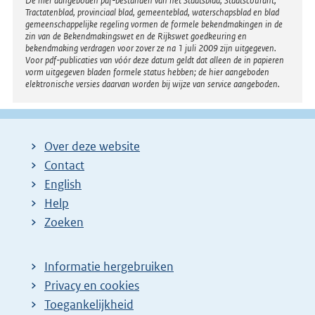
Disclaimer
De hier aangeboden pdf-bestanden van het Staatsblad, Staatscourant,
Tractatenblad, provinciaal blad, gemeenteblad, waterschapsblad en blad
gemeenschappelijke regeling vormen de formele bekendmakingen in de
zin van de Bekendmakingswet en de Rijkswet goedkeuring en
bekendmaking verdragen voor zover ze na 1 juli 2009 zijn uitgegeven.
Voor pdf-publicaties van vóór deze datum geldt dat alleen de in papieren
vorm uitgegeven bladen formele status hebben; de hier aangeboden
elektronische versies daarvan worden bij wijze van service aangeboden.
Over deze website
Contact
English
Help
Zoeken
Informatie hergebruiken
Privacy en cookies
Toegankelijkheid