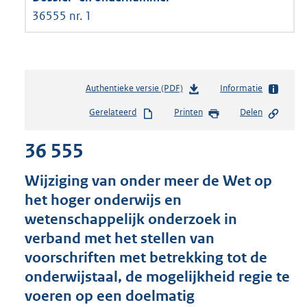
36555 nr. 1
Authentieke versie (PDF)
b
Informatie
e
Gerelateerd
Printen
Delen
s
t
36 555
a
n
d
Wijziging van onder meer de Wet op
s
het hoger onderwijs en
g
wetenschappelijk onderzoek in
r
o
verband met het stellen van
o
voorschriften met betrekking tot de
t
onderwijstaal, de mogelijkheid regie te
t
e
voeren op een doelmatig
: