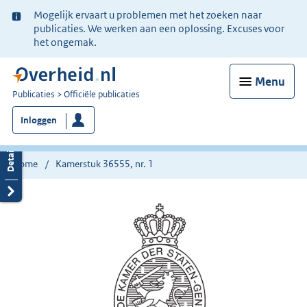
Ter
Mogelijk ervaart u problemen met het zoeken naar
informatie:
publicaties. We werken aan een oplossing. Excuses voor
het ongemak.
Menu
U
Publicaties
Officiële publicaties
bent
Inloggen
nu
hier:
Home
Kamerstuk 36555, nr. 1