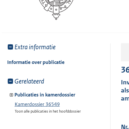
Toon
Extra informatie
meer
van:
Informatie over publicatie
3
Toon
Gerelateerd
In
meer
al
van:
Publicaties in kamerdossier
am
Kamerdossier 36549
Toon alle publicaties in het hoofddossier
Nr.