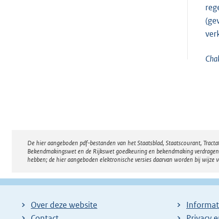
reg
(ge
ver
Cha
De hier aangeboden pdf-bestanden van het Staatsblad, Staatscourant, Tract
Disclaimer
Bekendmakingswet en de Rijkswet goedkeuring en bekendmaking verdragen voor
hebben; de hier aangeboden elektronische versies daarvan worden bij wijze 
Over deze website
Informat
Contact
Privacy 