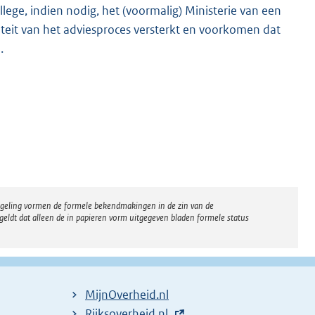
ollege, indien nodig, het (voormalig) Ministerie van een
teit van het adviesproces versterkt en voorkomen dat
.
regeling vormen de formele bekendmakingen in de zin van de
eldt dat alleen de in papieren vorm uitgegeven bladen formele status
MijnOverheid.nl
E
Rijksoverheid.nl