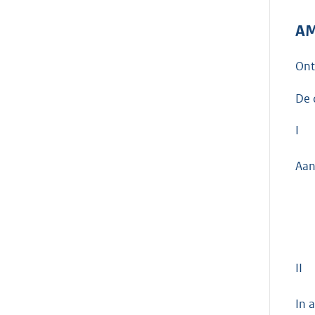
AM
On
De 
I
Aan
II
In 