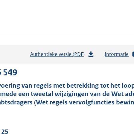
Authentieke versie (PDF)
b
Informatie
e
s
6 549
t
voering van regels met betrekking tot het l
a
smede een tweetal wijzigingen van de Wet advi
n
btsdragers (Wet regels vervolgfuncties bewi
d
s
g
r
 25