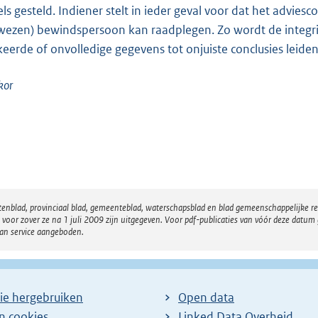
els gesteld. Indiener stelt in ieder geval voor dat het adviesc
wezen) bewindspersoon kan raadplegen. Zo wordt de integri
keerde of onvolledige gegevens tot onjuiste conclusies leiden
kor
atenblad, provinciaal blad, gemeenteblad, waterschapsblad en blad gemeenschappelijke 
 zover ze na 1 juli 2009 zijn uitgegeven. Voor pdf-publicaties van vóór deze datum g
van service aangeboden.
ie hergebruiken
Open data
en cookies
Linked Data Overheid