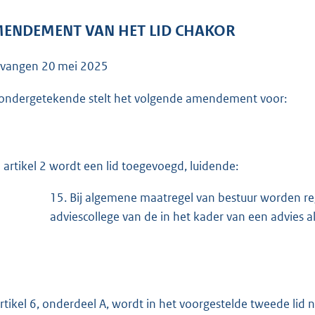
o
o
ENDEMENT VAN HET LID CHAKOR
t
t
tvangen
20 mei 2025
e
:
ondergetekende stelt het volgende amendement voor:
3
8
K
 artikel 2 wordt een lid toegevoegd, luidende:
b
15.
Bij algemene maatregel van bestuur worden reg
adviescollege van de in het kader van een advies a
artikel 6, onderdeel A, wordt in het voorgestelde tweede lid