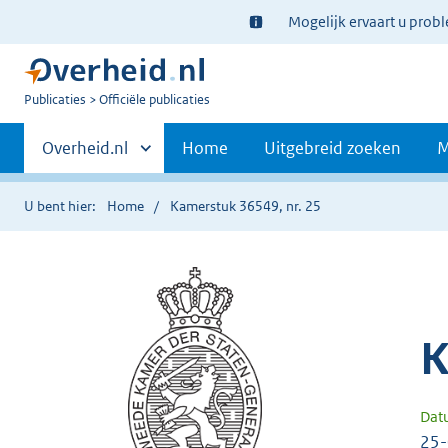
Ter
Mogelijk ervaart u prob
informatie:
U
Publicaties
Officiële publicaties
bent
Primaire
nu
Andere
Overheid.nl
Home
Uitgebreid zoeken
M
hier:
sites
navigatie
binnen
U bent hier:
Home
Kamerstuk 36549, nr. 25
K
Dat
25