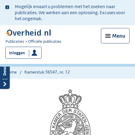
Ter
Mogelijk ervaart u problemen met het zoeken naar
informatie:
publicaties. We werken aan een oplossing. Excuses voor
het ongemak.
Menu
U
Publicaties
Officiële publicaties
bent
Inloggen
nu
hier:
Home
Kamerstuk 36547, nr. 12