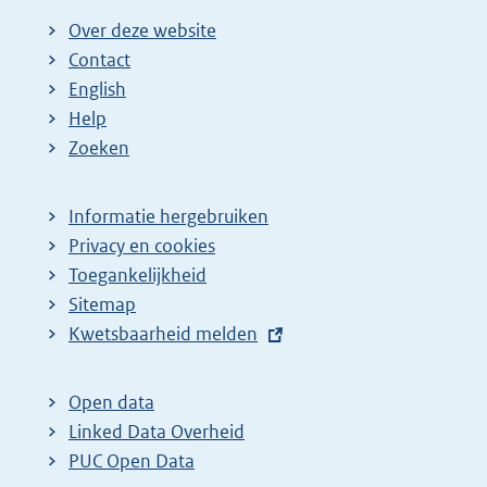
Over deze website
Contact
English
Help
Zoeken
Informatie hergebruiken
Privacy en cookies
Toegankelijkheid
Sitemap
E
Kwetsbaarheid melden
x
t
Open data
e
Linked Data Overheid
r
PUC Open Data
n