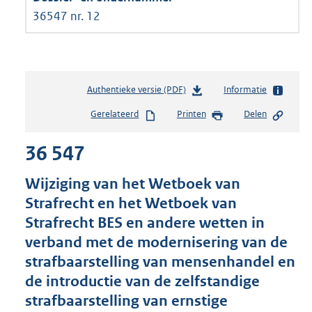
36547 nr. 12
Authentieke versie (PDF)
b
Informatie
e
Gerelateerd
Printen
Delen
s
t
36 547
a
n
d
Wijziging van het Wetboek van
s
Strafrecht en het Wetboek van
g
Strafrecht BES en andere wetten in
r
o
verband met de modernisering van de
o
strafbaarstelling van mensenhandel en
t
de introductie van de zelfstandige
t
e
strafbaarstelling van ernstige
: