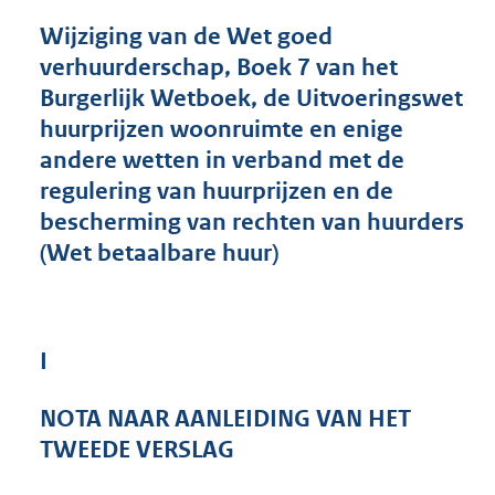
n
d
Wijziging van de Wet goed
s
verhuurderschap, Boek 7 van het
g
Burgerlijk Wetboek, de Uitvoeringswet
r
o
huurprijzen woonruimte en enige
o
andere wetten in verband met de
t
regulering van huurprijzen en de
t
e
bescherming van rechten van huurders
:
(Wet betaalbare huur)
7
3
0
K
b
I
NOTA NAAR AANLEIDING VAN HET
TWEEDE VERSLAG