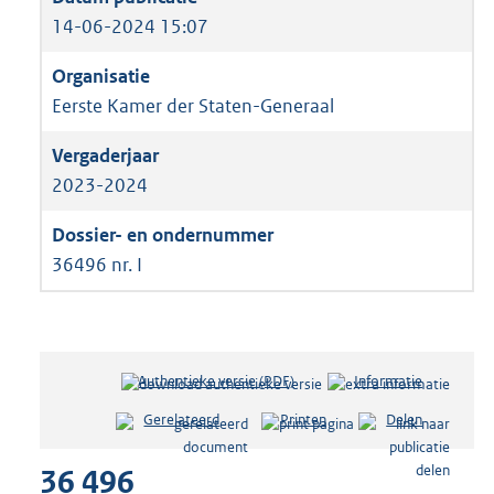
14-06-2024 15:07
Eerste Kamer der Staten-Generaal
2023-2024
36496 nr. I
Authentieke versie (PDF)
b
Informatie
e
Gerelateerd
Printen
Delen
s
t
36 496
a