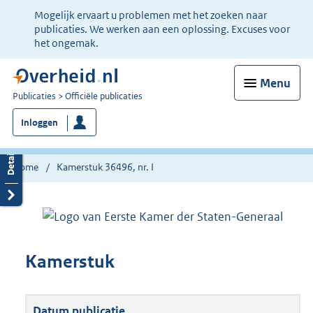
Ter
Mogelijk ervaart u problemen met het zoeken naar
informatie:
publicaties. We werken aan een oplossing. Excuses voor
het ongemak.
Menu
U
Publicaties
Officiële publicaties
bent
Inloggen
nu
hier:
Home
Kamerstuk 36496, nr. I
Kamerstuk