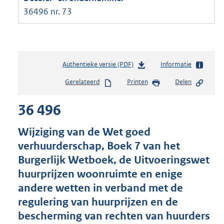
36496 nr. 73
Authentieke versie (PDF)
b
Informatie
e
Gerelateerd
Printen
Delen
s
t
36 496
a
n
d
Wijziging van de Wet goed
s
verhuurderschap, Boek 7 van het
g
Burgerlijk Wetboek, de Uitvoeringswet
r
o
huurprijzen woonruimte en enige
o
andere wetten in verband met de
t
regulering van huurprijzen en de
t
e
bescherming van rechten van huurders
: