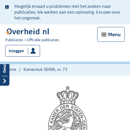
Ter
Mogelijk ervaart u problemen met het zoeken naar
informatie:
publicaties. We werken aan een oplossing. Excuses voor
het ongemak.
Menu
U
Publicaties
Officiële publicaties
bent
Inloggen
nu
hier:
Home
Kamerstuk 36496, nr. 73