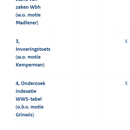
zaken Wbh
(w.o. motie
Madlener)
3,
X
Invoeringstoets
(w.o. motie
Kemperman)
4, Onderzoek
X
indexatie
WWS-tabel
(o.b.v. motie
Grinwis)