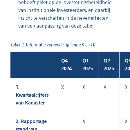
behoeft gelet op de investeringsbereidheid
van institutionele investeerders, en daarbij
inzicht te verschaffen in de neveneffecten
van een aanpassing van deze tabel.
Tabel 2. Informatie komende tijd aan EK en TK
Q4
Q1
Q2
Q
2024
2025
2025
20
1.
X
X
X
X
Kwartaalcijfers
van Kadaster
2. Rapportage
X
X
stand van