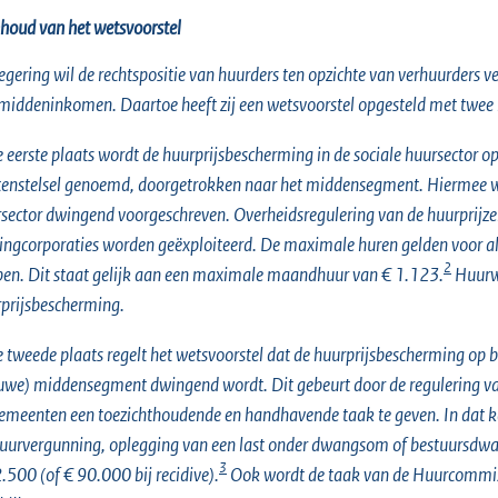
nhoud van het wetsvoorstel
egering wil de rechtspositie van huurders ten opzichte van verhuurders
middeninkomen. Daartoe heeft zij een wetsvoorstel opgesteld met twee
e eerste plaats wordt de huurprijsbescherming in de sociale huursector
enstelsel genoemd, doorgetrokken naar het middensegment. Hiermee wo
sector dwingend voorgeschreven. Overheidsregulering van de huurprijzen
ngcorporaties worden geëxploiteerd. De maximale huren gelden voor al
2
en. Dit staat gelijk aan een maximale maandhuur van € 1.123.
Huurwo
prijsbescherming.
e tweede plaats regelt het wetsvoorstel dat de huurprijsbescherming op ba
uwe) middensegment dwingend wordt. Dit gebeurt door de regulering van 
emeenten een toezichthoudende en handhavende taak te geven. In dat kad
uurvergunning, oplegging van een last onder dwangsom of bestuursdwan
3
.500 (of € 90.000 bij recidive).
Ook wordt de taak van de Huurcommissi