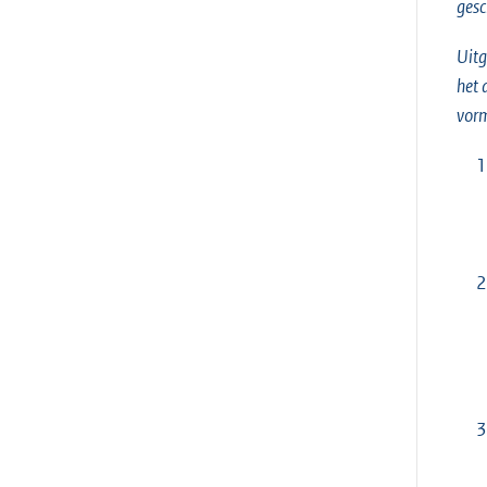
gesc
Uitg
het 
vorm
1
2
3