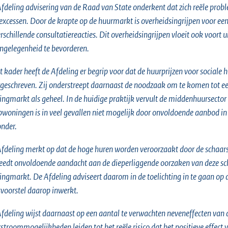
fdeling advisering van de Raad van State onderkent dat zich reële probl
excessen. Door de krapte op de huurmarkt is overheidsingrijpen voor ee
erschillende consultatiereacties. Dit overheidsingrijpen vloeit ook voort
gelegenheid te bevorderen.
it kader heeft de Afdeling er begrip voor dat de huurprijzen voor socia
geschreven. Zij onderstreept daarnaast de noodzaak om te komen tot e
ngmarkt als geheel. In de huidige praktijk vervult de middenhuursector
woningen is in veel gevallen niet mogelijk door onvoldoende aanbod in d
onder.
fdeling merkt op dat de hoge huren worden veroorzaakt door de schaarst
eedt onvoldoende aandacht aan de dieperliggende oorzaken van deze sc
ngmarkt. De Afdeling adviseert daarom in de toelichting in te gaan op de
voorstel daarop inwerkt.
fdeling wijst daarnaast op een aantal te verwachten neveneffecten van
stroommogelijkheden leiden tot het reële risico dat het positieve effect 