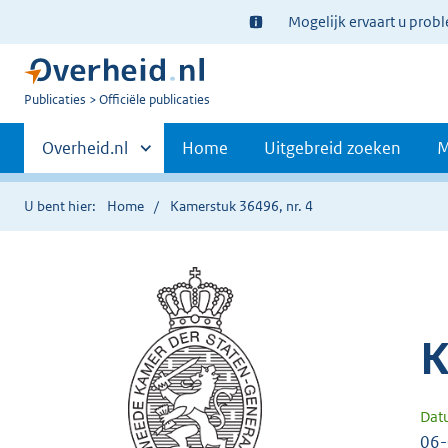
Ter
Mogelijk ervaart u prob
informatie:
U
Publicaties
Officiële publicaties
bent
Primaire
nu
Andere
Overheid.nl
Home
Uitgebreid zoeken
M
hier:
sites
navigatie
binnen
U bent hier:
Home
Kamerstuk 36496, nr. 4
K
Dat
06-