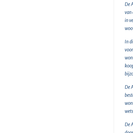
De A
van 
in v
woon
In d
voor
woni
koop
bijz
De A
best
woni
wets
De A
door