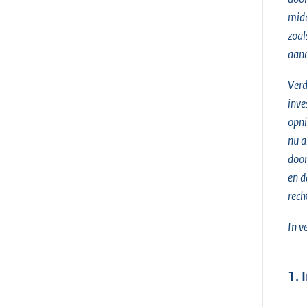
midd
zoal
aand
Verd
inve
opni
nu a
door
en d
rech
In v
1. 