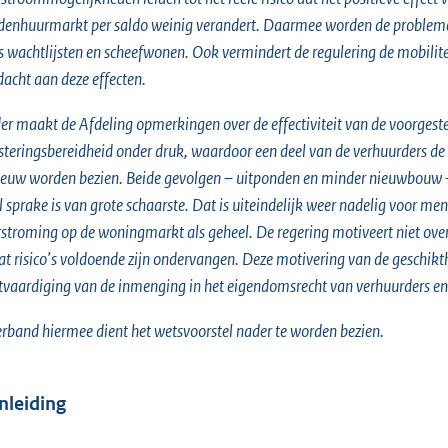
enhuurmarkt per saldo weinig verandert. Daarmee worden de problemen d
s wachtlijsten en scheefwonen. Ook vermindert de regulering de mobilit
acht aan deze effecten.
er maakt de Afdeling opmerkingen over de effectiviteit van de voorgestel
steringsbereidheid onder druk, waardoor een deel van de verhuurders
euw worden bezien. Beide gevolgen – uitponden en minder nieuwbouw 
l sprake is van grote schaarste. Dat is uiteindelijk weer nadelig voor m
stroming op de woningmarkt als geheel. De regering motiveert niet overt
at risico’s voldoende zijn ondervangen. Deze motivering van de geschikt
tvaardiging van de inmenging in het eigendomsrecht van verhuurders en 
erband hiermee dient het wetsvoorstel nader te worden bezien.
Inleiding