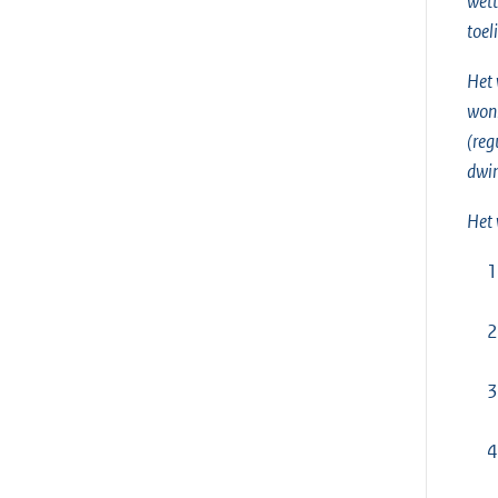
wett
toel
Het 
woni
(reg
dwin
Het 
1
2
3
4