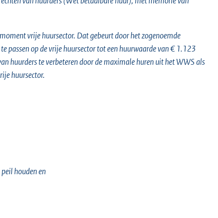
 rechten van huurders (Wet betaalbare huur), met memorie van
dit moment vrije huursector. Dat gebeurt door het zogenoemde
 te passen op de vrije huursector tot een huurwaarde van € 1.123
van huurders te verbeteren door de maximale huren uit het WWS als
rije huursector.
p peil houden en