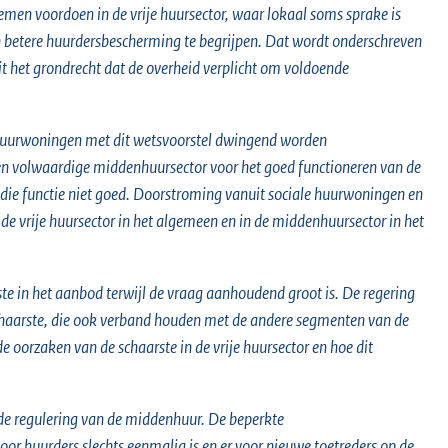
emen voordoen in de vrije huursector, waar lokaal soms sprake is
n betere huurdersbescherming te begrijpen. Dat wordt onderschreven
 uit het grondrecht dat de overheid verplicht om voldoende
le huurwoningen met dit wetsvoorstel dwingend worden
en volwaardige middenhuursector voor het goed functioneren van de
 die functie niet goed. Doorstroming vanuit sociale huurwoningen en
e vrije huursector in het algemeen en in de middenhuursector in het
e in het aanbod terwijl de vraag aanhoudend groot is. De regering
haarste, die ook verband houden met de andere segmenten van de
 oorzaken van de schaarste in de vrije huursector en hoe dit
 de regulering van de middenhuur. De beperkte
voor huurders slechts eenmalig is en er voor nieuwe toetreders op de