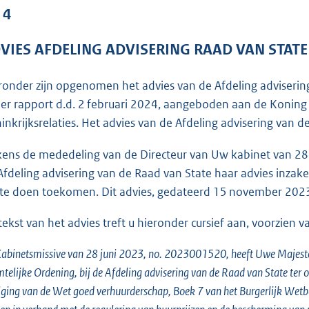
o
 4
o
t
VIES AFDELING ADVISERING RAAD VAN STAT
t
e
ronder zijn opgenomen het advies van de Afdeling adviseri
:
er rapport d.d. 2 februari 2024, aangeboden aan de Koning
1
inkrijksrelaties. Het advies van de Afdeling advisering van de
9
8
jkens de mededeling van de Directeur van Uw kabinet van 2
K
Afdeling advisering van de Raad van State haar advies inzak
b
 te doen toekomen. Dit advies, gedateerd 15 november 2023, 
tekst van het advies treft u hieronder cursief aan, voorzien va
Kabinetsmissive van 28 juni 2023, no. 2023001520, heeft Uwe Majestei
telijke Ordening, bij de Afdeling advisering van de Raad van State te
iging van de Wet goed verhuurderschap, Boek 7 van het Burgerlijk Wet