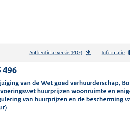
Authentieke versie (PDF)
b
Informatie
e
s
6 496
t
jziging van de Wet goed verhuurderschap, Boe
a
tvoeringswet huurprijzen woonruimte en enig
n
gulering van huurprijzen en de bescherming v
d
ur)
s
g
r