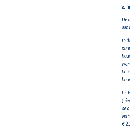
a. I
De r
een 
In d
punt
huur
woni
hebb
huur
In d
(nie
de g
verh
€ 22