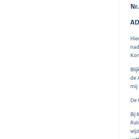
Nr.
AD
Hie
nad
Kon
Bli
de 
mij
De 
Bij 
Ruim
wijz