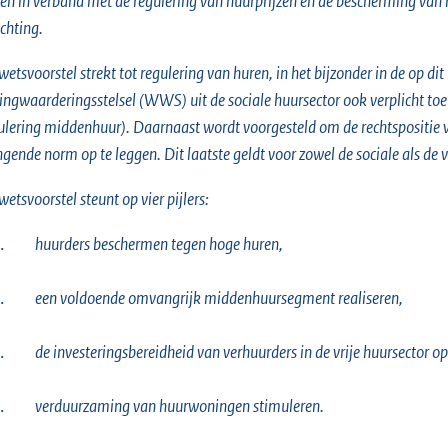
en in verband met de regulering van huurprijzen en de bescherming van
ichting.
wetsvoorstel strekt tot regulering van huren, in het bijzonder in de op 
ngwaarderingsstelsel (WWS) uit de sociale huursector ook verplicht toe
ulering middenhuur). Daarnaast wordt voorgesteld om de rechtspositie 
gende norm op te leggen. Dit laatste geldt voor zowel de sociale als de v
wetsvoorstel steunt op vier pijlers:
.
huurders beschermen tegen hoge huren,
.
een voldoende omvangrijk middenhuursegment realiseren,
.
de investeringsbereidheid van verhuurders in de vrije huursector o
.
verduurzaming van huurwoningen stimuleren.