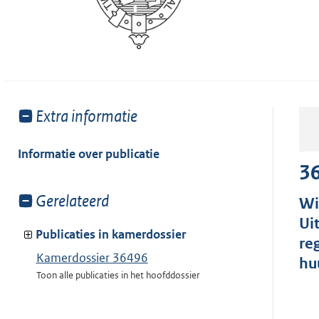
Toon
Extra informatie
meer
van:
Informatie over publicatie
3
Toon
Gerelateerd
Wi
meer
Ui
van:
Publicaties in kamerdossier
re
Kamerdossier 36496
hu
Toon alle publicaties in het hoofddossier