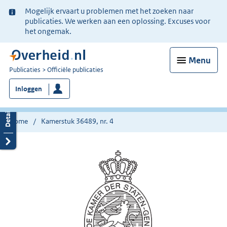
Ter
Mogelijk ervaart u problemen met het zoeken naar
informatie:
publicaties. We werken aan een oplossing. Excuses voor
het ongemak.
Menu
U
Publicaties
Officiële publicaties
bent
Inloggen
nu
hier:
Home
Kamerstuk 36489, nr. 4