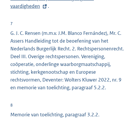
vaardigheden
.
e
r
n
7
e
G. J. C. Rensen (m.m.v. J.M. Blanco Fernández), Mr. C.
l
Assers Handleiding tot de beoefening van het
i
Nederlands Burgerlijk Recht. 2. Rechtspersonenrecht.
n
Deel III. Overige rechtspersonen. Vereniging,
k
coöperatie, onderlinge waarborgmaatschappij,
:
stichting, kerkgenootschap en Europese
rechtsvormen, Deventer: Wolters Kluwer 2022, nr. 9
en memorie van toelichting, paragraaf 5.2.2.
8
Memorie van toelichting, paragraaf 3.2.2.