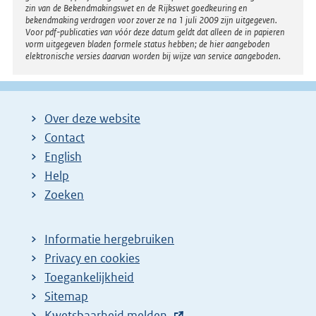
zin van de Bekendmakingswet en de Rijkswet goedkeuring en
bekendmaking verdragen voor zover ze na 1 juli 2009 zijn uitgegeven.
Voor pdf-publicaties van vóór deze datum geldt dat alleen de in papieren
vorm uitgegeven bladen formele status hebben; de hier aangeboden
elektronische versies daarvan worden bij wijze van service aangeboden.
Over deze website
Contact
English
Help
Zoeken
Informatie hergebruiken
Privacy en cookies
Toegankelijkheid
Sitemap
E
Kwetsbaarheid melden