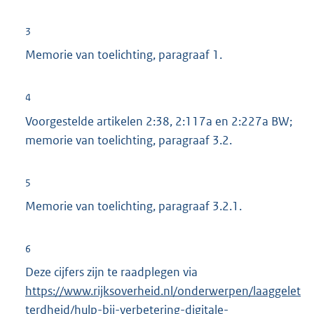
3
Memorie van toelichting, paragraaf 1.
4
Voorgestelde artikelen 2:38, 2:117a en 2:227a BW;
memorie van toelichting, paragraaf 3.2.
5
Memorie van toelichting, paragraaf 3.2.1.
6
Deze cijfers zijn te raadplegen via
E
https://www.rijksoverheid.nl/onderwerpen/laaggelet
x
terdheid/hulp-bij-verbetering-digitale-
t