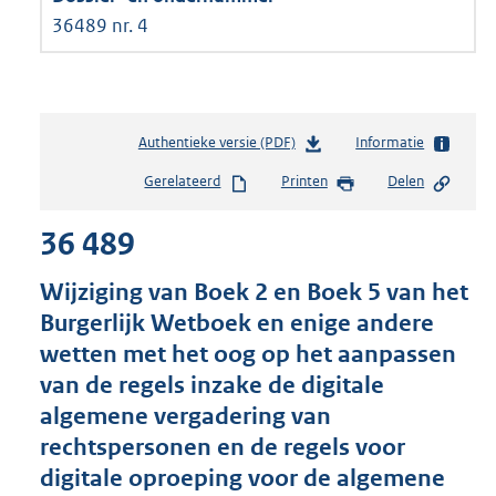
36489 nr. 4
Authentieke versie (PDF)
b
Informatie
e
Gerelateerd
Printen
Delen
s
t
36 489
a
n
d
Wijziging van Boek 2 en Boek 5 van het
s
Burgerlijk Wetboek en enige andere
g
wetten met het oog op het aanpassen
r
o
van de regels inzake de digitale
o
algemene vergadering van
t
rechtspersonen en de regels voor
t
e
digitale oproeping voor de algemene
: