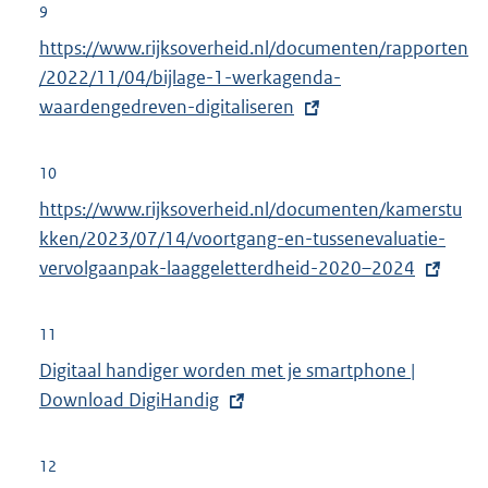
9
E
https://www.rijksoverheid.nl/documenten/rapporten
x
/2022/11/04/bijlage-1-werkagenda-
t
waardengedreven-digitaliseren
e
r
10
n
E
https://www.rijksoverheid.nl/documenten/kamerstu
e
x
kken/2023/07/14/voortgang-en-tussenevaluatie-
l
t
vervolgaanpak-laaggeletterdheid-2020–2024
i
e
n
r
11
k
n
E
Digitaal handiger worden met je smartphone |
:
e
x
Download DigiHandig
l
t
i
e
12
n