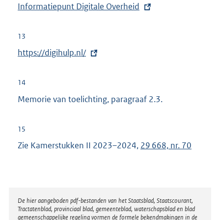
r
E
Informatiepunt Digitale Overheid
k
n
x
:
e
t
13
l
e
E
https://digihulp.nl/
i
r
x
n
n
t
k
14
e
e
:
Memorie van toelichting, paragraaf 2.3.
l
r
i
n
n
15
e
k
Zie Kamerstukken II 2023–2024,
29 668, nr. 70
l
:
i
n
k
:
Disclaimer
De hier aangeboden pdf-bestanden van het Staatsblad, Staatscourant,
Tractatenblad, provinciaal blad, gemeenteblad, waterschapsblad en blad
gemeenschappelijke regeling vormen de formele bekendmakingen in de