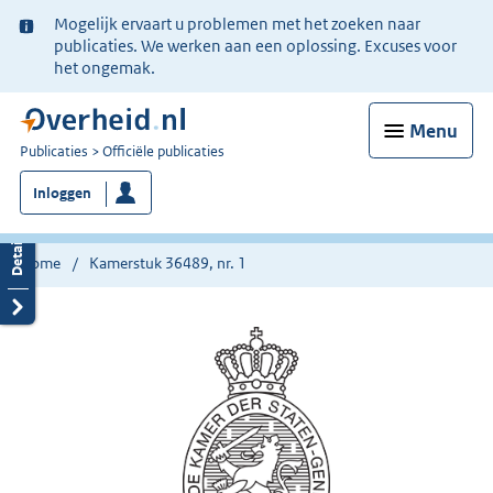
Ter
Mogelijk ervaart u problemen met het zoeken naar
informatie:
publicaties. We werken aan een oplossing. Excuses voor
het ongemak.
Menu
U
Publicaties
Officiële publicaties
bent
Inloggen
nu
hier:
Home
Kamerstuk 36489, nr. 1