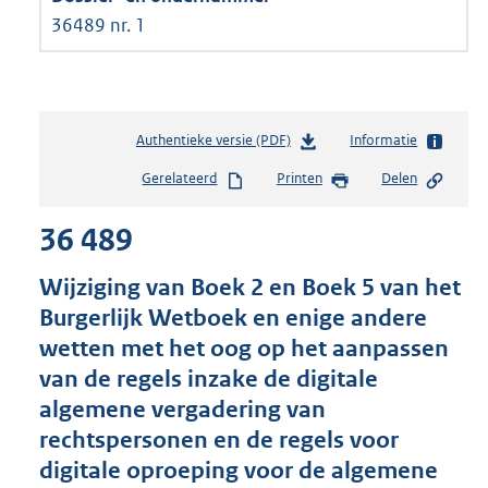
36489 nr. 1
Authentieke versie (PDF)
b
Informatie
e
Gerelateerd
Printen
Delen
s
t
36 489
a
n
d
Wijziging van Boek 2 en Boek 5 van het
s
Burgerlijk Wetboek en enige andere
g
wetten met het oog op het aanpassen
r
o
van de regels inzake de digitale
o
algemene vergadering van
t
rechtspersonen en de regels voor
t
e
digitale oproeping voor de algemene
: