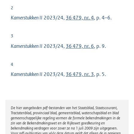
2
Kamerstukken II
2023/24,
36 479, nr. 4
, p. 4–6.
3
Kamerstukken II
2023/24,
36 479, nr. 6
, p. 9.
4
Kamerstukken II
2023/24,
36 479, nr. 3
, p. 5.
Disclaimer
De hier aangeboden pdf-bestanden van het Staatsblad, Staatscourant,
Tractatenblad, provinciaal blad, gemeenteblad, waterschapsblad en blad
gemeenschappelijke regeling vormen de formele bekendmakingen in de
zin van de Bekendmakingswet en de Rijkswet goedkeuring en
bekendmaking verdragen voor zover ze na 1 juli 2009 zijn uitgegeven.
Voor pdf-publicaties van vóór deze datum geldt dat alleen de in papieren