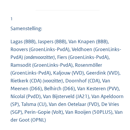
1
Samenstelling:
Lagas (BBB), Jaspers (BBB), Van Knapen (BBB),
Roovers (GroenLinks-PvdA), Veldhoen (GroenLinks-
PvdA)
(ondervoorzitter)
, Fiers (GroenLinks-PvdA),
Ramsodit (GroenLinks-PvdA), Rosenmöller
(GroenLinks-PvdA), Kaljouw (VVD), Geerdink (VVD),
Rietkerk (CDA)
(voorzitter)
, Doornhof (CDA), Van
Meenen (D66), Belhirch (D66), Van Kesteren (PVV),
Nicolaï (PvdD), Van Bijsterveld (JA21), Van Apeldoorn
(SP), Talsma (CU), Van den Oetelaar (FVD), De Vries
(SGP), Perin-Gopie (Volt), Van Rooijen (50PLUS), Van
der Goot (OPNL)