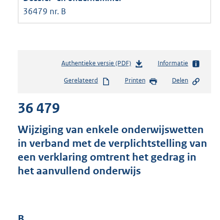
36479 nr. B
Authentieke versie (PDF)
b
Informatie
e
Gerelateerd
Printen
Delen
s
t
36 479
a
n
d
Wijziging van enkele onderwijswetten
s
in verband met de verplichtstelling van
g
een verklaring omtrent het gedrag in
r
o
het aanvullend onderwijs
o
t
t
e
B
: