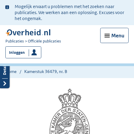
Ter
Mogelijk ervaart u problemen met het zoeken naar
informatie:
publicaties. We werken aan een oplossing. Excuses voor
het ongemak.
Menu
U
Publicaties
Officiële publicaties
bent
Inloggen
nu
hier:
Home
Kamerstuk 36479, nr. B