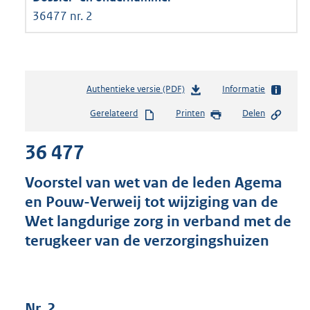
36477 nr. 2
Authentieke versie (PDF)
b
Informatie
e
Gerelateerd
Printen
Delen
s
t
36 477
a
n
d
Voorstel van wet van de leden Agema
s
en Pouw-Verweij tot wijziging van de
g
Wet langdurige zorg in verband met de
r
o
terugkeer van de verzorgingshuizen
o
t
t
e
Nr. 2
: