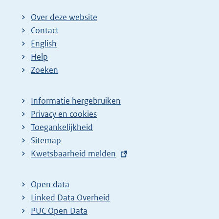
Over deze website
Contact
English
Help
Zoeken
Informatie hergebruiken
Privacy en cookies
Toegankelijkheid
Sitemap
E
Kwetsbaarheid melden
x
t
Open data
e
Linked Data Overheid
r
PUC Open Data