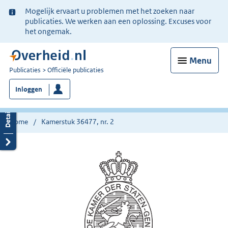
Ter
Mogelijk ervaart u problemen met het zoeken naar
informatie:
publicaties. We werken aan een oplossing. Excuses voor
het ongemak.
Menu
U
Publicaties
Officiële publicaties
bent
Inloggen
nu
hier:
Home
Kamerstuk 36477, nr. 2