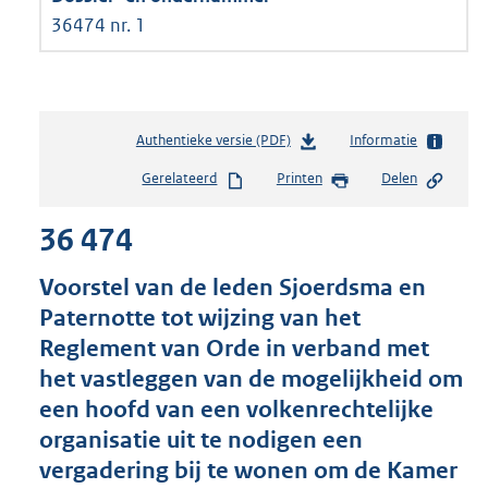
36474 nr. 1
Authentieke versie (PDF)
b
Informatie
e
Gerelateerd
Printen
Delen
s
t
36 474
a
n
d
Voorstel van de leden Sjoerdsma en
s
Paternotte tot wijzing van het
g
Reglement van Orde in verband met
r
o
het vastleggen van de mogelijkheid om
o
een hoofd van een volkenrechtelijke
t
organisatie uit te nodigen een
t
e
vergadering bij te wonen om de Kamer
: