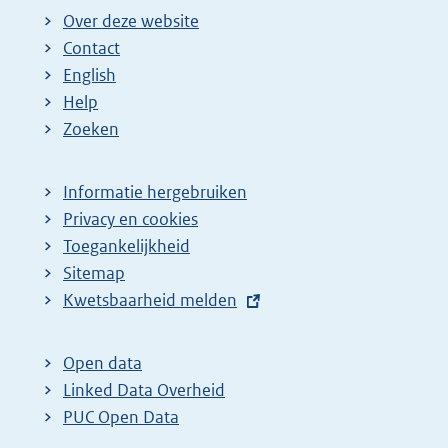
Over deze website
Contact
English
Help
Zoeken
Informatie hergebruiken
Privacy en cookies
Toegankelijkheid
Sitemap
E
Kwetsbaarheid melden
x
t
Open data
e
Linked Data Overheid
r
PUC Open Data
n