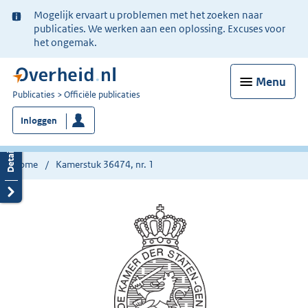
Ter
Mogelijk ervaart u problemen met het zoeken naar
informatie:
publicaties. We werken aan een oplossing. Excuses voor
het ongemak.
Menu
U
Publicaties
Officiële publicaties
bent
Inloggen
nu
hier:
Home
Kamerstuk 36474, nr. 1