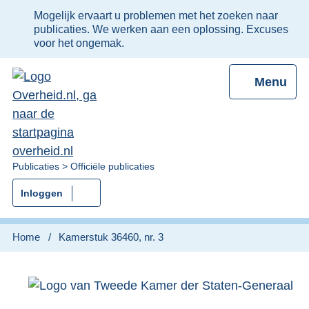
Ter
Mogelijk ervaart u problemen met het zoeken naar
informatie:
publicaties. We werken aan een oplossing. Excuses
voor het ongemak.
Menu
U
Publicaties
Officiële publicaties
bent
Inloggen
nu
hier:
Home
Kamerstuk 36460, nr. 3