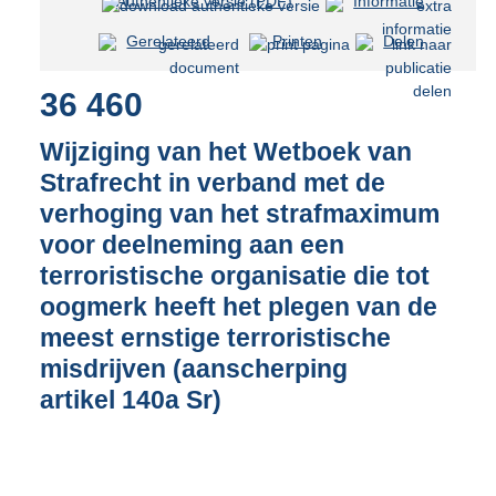
Authentieke versie (PDF)
b
Informatie
e
Gerelateerd
Printen
Delen
s
t
36 460
a
n
d
Wijziging van het Wetboek van
s
Strafrecht in verband met de
g
verhoging van het strafmaximum
r
o
voor deelneming aan een
o
terroristische organisatie die tot
t
oogmerk heeft het plegen van de
t
e
meest ernstige terroristische
:
misdrijven (aanscherping
6
artikel 140a Sr)
0
K
b