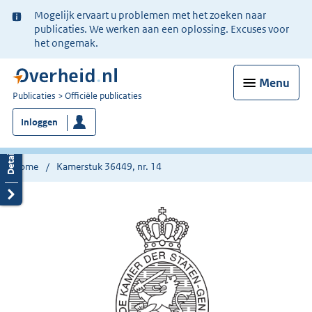
Ter
Mogelijk ervaart u problemen met het zoeken naar
informatie:
publicaties. We werken aan een oplossing. Excuses voor
het ongemak.
Menu
U
Publicaties
Officiële publicaties
bent
Inloggen
nu
hier:
Home
Kamerstuk 36449, nr. 14