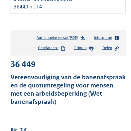
36449 nr. 14
Authentieke versie (PDF)
b
Informatie
e
Gerelateerd
Printen
Delen
s
t
36 449
a
n
d
Vereenvoudiging van de banenafspraak
s
en de quotumregeling voor mensen
g
met een arbeidsbeperking (Wet
r
o
banenafspraak)
o
t
t
e
Nr. 14
: