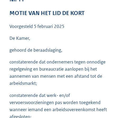
3
7
MOTIE VAN HET LID DE KORT
K
b
Voorgesteld
5 februari 2025
De Kamer,
gehoord de beraadslaging,
constaterende dat ondernemers tegen onnodige
regelgeving en bureaucratie aanlopen bij het
aannemen van mensen met een afstand tot de
arbeidsmarkt;
constaterende dat werk- en/of
vervoersvoorzieningen pas worden toegekend
wanneer iemand een arbeidsovereenkomst heeft
afgesloten;