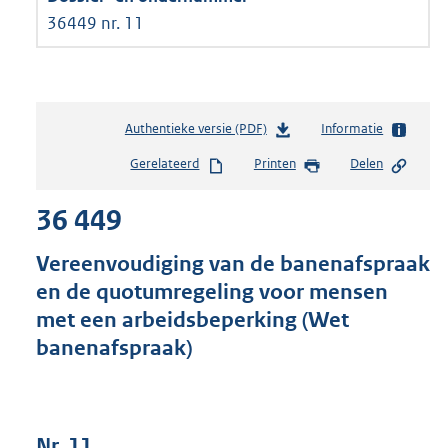
36449 nr. 11
Authentieke versie (PDF)
b
Informatie
e
Gerelateerd
Printen
Delen
s
t
36 449
a
n
d
Vereenvoudiging van de banenafspraak
s
en de quotumregeling voor mensen
g
met een arbeidsbeperking (Wet
r
o
banenafspraak)
o
t
t
e
Nr. 11
: