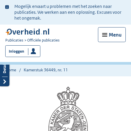
Ter
Mogelijk ervaart u problemen met het zoeken naar
informatie:
publicaties. We werken aan een oplossing. Excuses voor
het ongemak.
Menu
U
Publicaties
Officiële publicaties
bent
Inloggen
nu
hier:
Home
Kamerstuk 36449, nr. 11