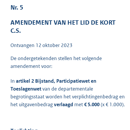
4
Nr. 5
0
K
AMENDEMENT VAN HET LID DE KORT
b
C.S.
Ontvangen
12 oktober 2023
De ondergetekenden stellen het volgende
amendement voor:
In
artikel 2 Bijstand, Participatiewet en
Toeslagenwet
van de departementale
begrotingsstaat worden het verplichtingenbedrag en
het uitgavenbedrag
verlaagd
met
€ 5.000
(x € 1.000).