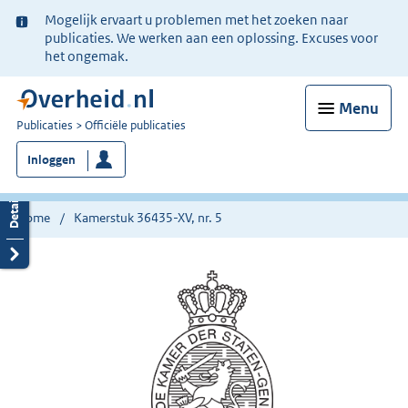
Ter
Mogelijk ervaart u problemen met het zoeken naar
informatie:
publicaties. We werken aan een oplossing. Excuses voor
het ongemak.
Menu
U
Publicaties
Officiële publicaties
bent
Inloggen
nu
hier:
Home
Kamerstuk 36435-XV, nr. 5