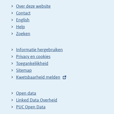
Over deze website
Contact
English
Help
Zoeken
Informatie hergebruiken
Privacy en cookies
Toegankelijkheid
Sitemap
E
Kwetsbaarheid melden
x
t
Open data
e
Linked Data Overheid
r
PUC Open Data
n