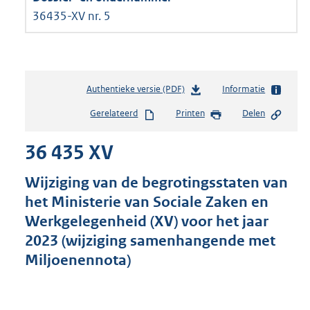
36435-XV nr. 5
Authentieke versie (PDF)
b
Informatie
e
Gerelateerd
Printen
Delen
s
t
36 435 XV
a
n
d
Wijziging van de begrotingsstaten van
s
het Ministerie van Sociale Zaken en
g
Werkgelegenheid (XV) voor het jaar
r
o
2023 (wijziging samenhangende met
o
Miljoenennota)
t
t
e
: